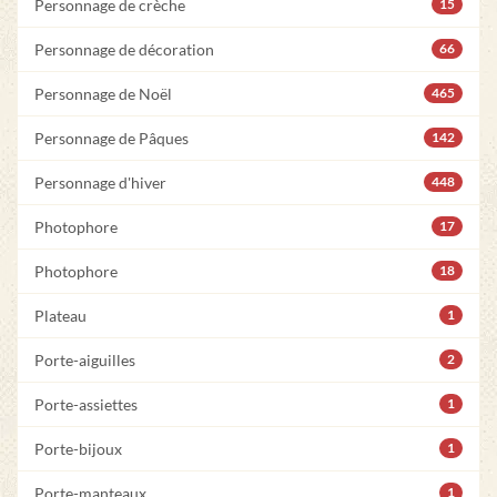
Personnage de crèche
15
Personnage de décoration
66
Personnage de Noël
465
Personnage de Pâques
142
Personnage d'hiver
448
Photophore
17
Photophore
18
Plateau
1
Porte-aiguilles
2
Porte-assiettes
1
Porte-bijoux
1
Porte-manteaux
1