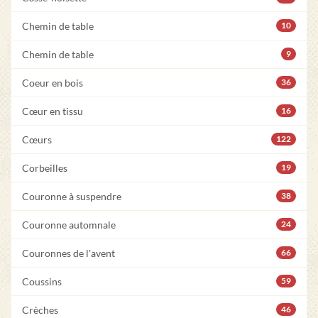
Chemin de table
10
Chemin de table
9
Coeur en bois
36
Cœur en tissu
16
Cœurs
122
Corbeilles
19
Couronne à suspendre
38
Couronne automnale
24
Couronnes de l'avent
66
Coussins
59
Crèches
46