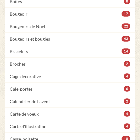
Boîtes
8
Bougeoir
17
Bougeoirs de Noël
22
Bougeoirs et bougies
43
Bracelets
14
Broches
2
Cage décorative
4
Cale-portes
6
Calendrier de l'avent
2
Carte de voeux
4
Carte d'illustration
4
Casse-noisette
18