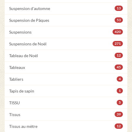
Suspension d'automne
13
Suspension de Pâques
53
Suspensions
420
Suspensions de Noël
271
Tableau de Noël
12
Tableaux
45
Tabliers
4
Tapis de sapin
1
TISSU
5
Tissus
39
Tissus au mètre
12