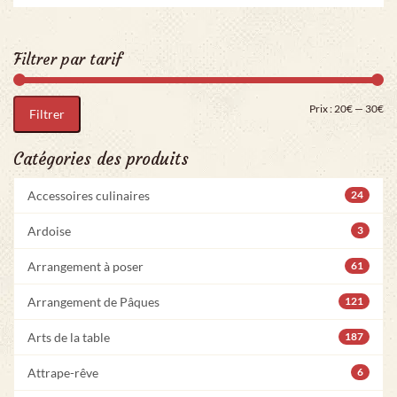
Filtrer par tarif
Pri
Pr
Prix :
20€
—
30€
Filtrer
Catégories des produits
Accessoires culinaires
24
Ardoise
3
Arrangement à poser
61
Arrangement de Pâques
121
Arts de la table
187
Attrape-rêve
6