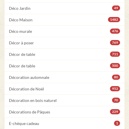
Déco Jardin
49
Déco Maison
1482
Déco murale
476
Décor à poser
769
Décor de table
711
Décor de table
500
Décoration automnale
80
Décoration de Noël
952
Décoration en bois naturel
70
Décorations de Pâques
229
E-chèque cadeau
1