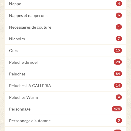
Nappe
4
Nappes et napperons
6
Nécessaires de couture
1
Nichoirs
7
Ours
15
Peluche de noël
28
Peluches
84
Peluches LA GALLERIA
14
Peluches Wurm
4
Personnage
475
Personnage d'automne
5