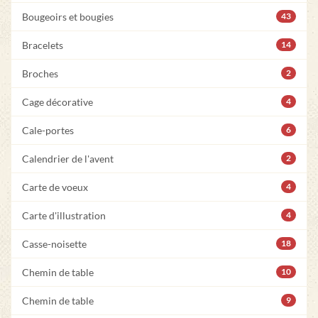
Bougeoirs et bougies
43
Bracelets
14
Broches
2
Cage décorative
4
Cale-portes
6
Calendrier de l'avent
2
Carte de voeux
4
Carte d'illustration
4
Casse-noisette
18
Chemin de table
10
Chemin de table
9