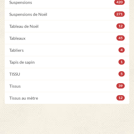
Suspensions
420
Suspensions de Noël
271
Tableau de Noël
12
Tableaux
45
Tabliers
4
Tapis de sapin
1
TISSU
5
Tissus
39
Tissus au mètre
12