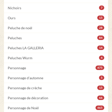
Nichoirs
7
Ours
15
Peluche de noël
28
Peluches
84
Peluches LA GALLERIA
14
Peluches Wurm
4
Personnage
475
Personnage d'automne
5
Personnage de crèche
15
Personnage de décoration
66
Personnage de Noël
465