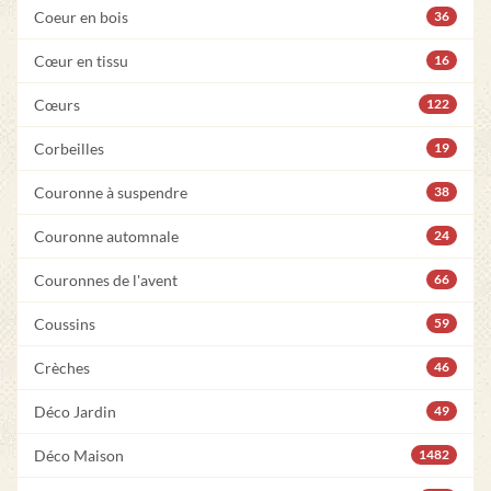
Coeur en bois
36
Cœur en tissu
16
Cœurs
122
Corbeilles
19
Couronne à suspendre
38
Couronne automnale
24
Couronnes de l'avent
66
Coussins
59
Crèches
46
Déco Jardin
49
Déco Maison
1482