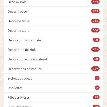
Déco murale
476
Décor à poser
769
Décor de table
711
Décor de table
500
Décoration automnale
80
Décoration de Noël
952
Décoration en bois naturel
70
Décorations de Pâques
229
E-chèque cadeau
1
Etiquettes
5
Fête des Mères
73
Fleur décorative
28