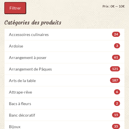
Pri
Pr
Prix :
0€
—
10€
Filtrer
Catégories des produits
Accessoires culinaires
24
Ardoise
3
Arrangement à poser
61
Arrangement de Pâques
121
Arts de la table
187
Attrape-rêve
6
Bacs à fleurs
2
Banc décoratif
15
Bijoux
35