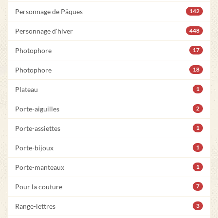
Personnage de Pâques
142
Personnage d'hiver
448
Photophore
17
Photophore
18
Plateau
1
Porte-aiguilles
2
Porte-assiettes
1
Porte-bijoux
1
Porte-manteaux
1
Pour la couture
7
Range-lettres
3