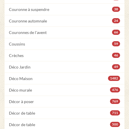
Couronne à suspendre
38
Couronne automnale
24
Couronnes de l'avent
66
Coussins
59
Crèches
46
Déco Jardin
49
Déco Maison
1482
Déco murale
476
Décor à poser
769
Décor de table
711
Décor de table
500