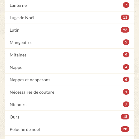
Lanterne
7
Luge de Noël
11
Lutin
92
Mangeoires
5
Mitaines
9
Nappe
4
Nappes et napperons
6
Nécessaires de couture
1
Nichoirs
7
Ours
15
Peluche de noël
28