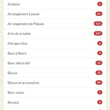
Ardoise
3
Arrangement à poser
61
Arrangement de Pâques
121
Arts de la table
187
Attrape-rêve
6
Bacs à fleurs
2
Banc décoratif
15
Bijoux
35
Bijoux et accessoires
89
Bloc-notes
7
Bocaux
4