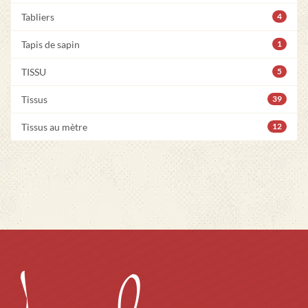
Tabliers
4
Tapis de sapin
1
TISSU
5
Tissus
39
Tissus au mètre
12