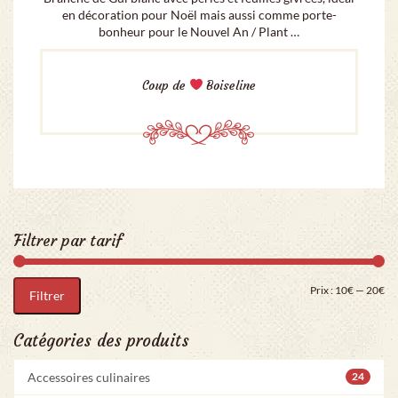
en décoration pour Noël mais aussi comme porte-
bonheur pour le Nouvel An / Plant …
Coup de
Boiseline
Filtrer par tarif
Pri
Pr
Prix :
10€
—
20€
Filtrer
Catégories des produits
Accessoires culinaires
24