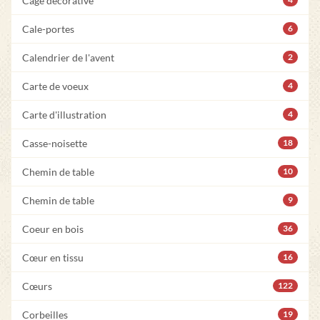
Cage décorative
Cale-portes
6
Calendrier de l'avent
2
Carte de voeux
4
Carte d'illustration
4
Casse-noisette
18
Chemin de table
10
Chemin de table
9
Coeur en bois
36
Cœur en tissu
16
Cœurs
122
Corbeilles
19