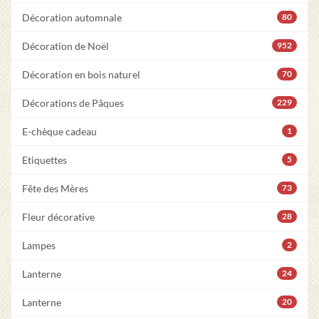
Décoration automnale
80
Décoration de Noël
952
Décoration en bois naturel
70
Décorations de Pâques
229
E-chèque cadeau
1
Etiquettes
5
Fête des Mères
73
Fleur décorative
28
Lampes
2
Lanterne
24
Lanterne
20