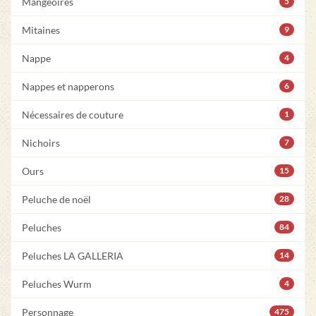
Mangeoires
5
Mitaines
9
Nappe
4
Nappes et napperons
6
Nécessaires de couture
1
Nichoirs
7
Ours
15
Peluche de noël
28
Peluches
84
Peluches LA GALLERIA
14
Peluches Wurm
4
Personnage
475