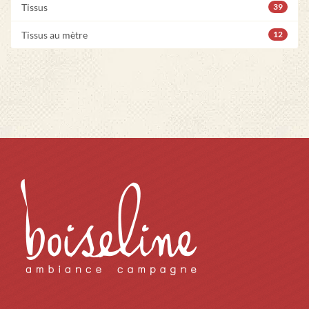
Tissus
39
Tissus au mètre
12