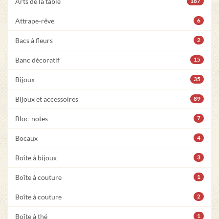
Arts de la table
187
Attrape-rêve
6
Bacs à fleurs
2
Banc décoratif
15
Bijoux
35
Bijoux et accessoires
89
Bloc-notes
7
Bocaux
4
Boîte à bijoux
3
Boîte à couture
1
Boîte à couture
2
Boîte à thé
1