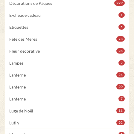
Décorations de Pâques
229
E-chèque cadeau
1
Etiquettes
5
Fête des Mères
73
Fleur décorative
28
Lampes
2
Lanterne
24
Lanterne
20
Lanterne
7
Luge de Noël
11
Lutin
92