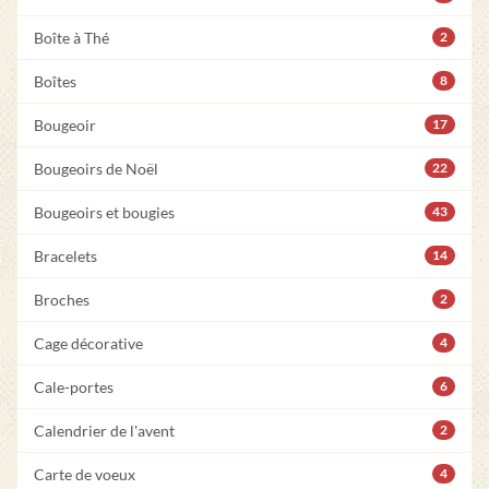
Boîte à Thé
2
Boîtes
8
Bougeoir
17
Bougeoirs de Noël
22
Bougeoirs et bougies
43
Bracelets
14
Broches
2
Cage décorative
4
Cale-portes
6
Calendrier de l'avent
2
Carte de voeux
4