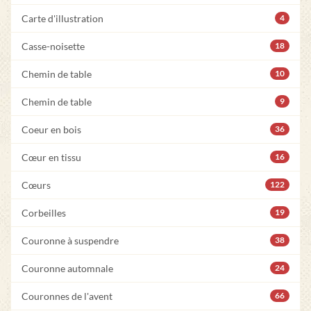
Carte d'illustration
4
Casse-noisette
18
Chemin de table
10
Chemin de table
9
Coeur en bois
36
Cœur en tissu
16
Cœurs
122
Corbeilles
19
Couronne à suspendre
38
Couronne automnale
24
Couronnes de l'avent
66