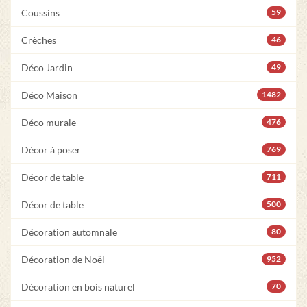
Coussins
59
Crèches
46
Déco Jardin
49
Déco Maison
1482
Déco murale
476
Décor à poser
769
Décor de table
711
Décor de table
500
Décoration automnale
80
Décoration de Noël
952
Décoration en bois naturel
70