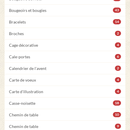
Bougeoirs et bougies
43
Bracelets
14
Broches
2
Cage décorative
4
Cale-portes
6
Calendrier de l'avent
2
Carte de voeux
4
Carte d'illustration
4
Casse-noisette
18
Chemin de table
10
Chemin de table
9