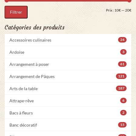
Pri
Pr
Prix :
10€
—
20€
Filtrer
Catégories des produits
Accessoires culinaires
24
Ardoise
3
Arrangement à poser
61
Arrangement de Pâques
121
Arts de la table
187
Attrape-rêve
6
Bacs à fleurs
2
Banc décoratif
15