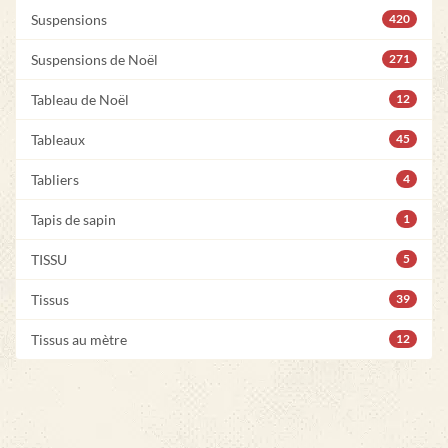
Suspensions
420
Suspensions de Noël
271
Tableau de Noël
12
Tableaux
45
Tabliers
4
Tapis de sapin
1
TISSU
5
Tissus
39
Tissus au mètre
12