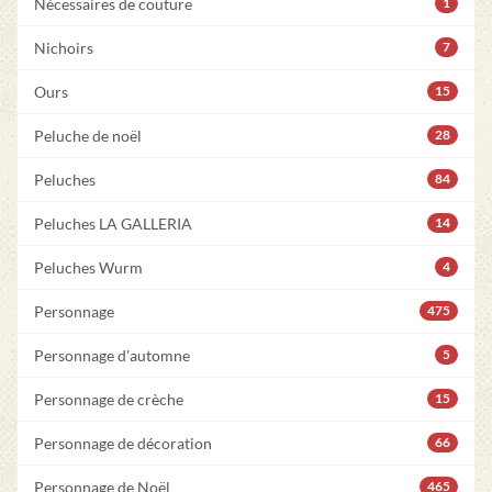
Nécessaires de couture
1
Nichoirs
7
Ours
15
Peluche de noël
28
Peluches
84
Peluches LA GALLERIA
14
Peluches Wurm
4
Personnage
475
Personnage d'automne
5
Personnage de crèche
15
Personnage de décoration
66
Personnage de Noël
465