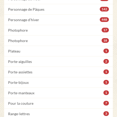
Personnage de Pâques
142
Personnage d'hiver
448
Photophore
17
Photophore
18
Plateau
1
Porte-aiguilles
2
Porte-assiettes
1
Porte-bijoux
1
Porte-manteaux
1
Pour la couture
7
Range-lettres
3