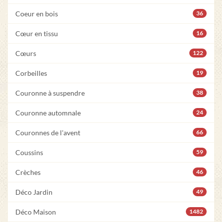
Coeur en bois
36
Cœur en tissu
16
Cœurs
122
Corbeilles
19
Couronne à suspendre
38
Couronne automnale
24
Couronnes de l'avent
66
Coussins
59
Crèches
46
Déco Jardin
49
Déco Maison
1482