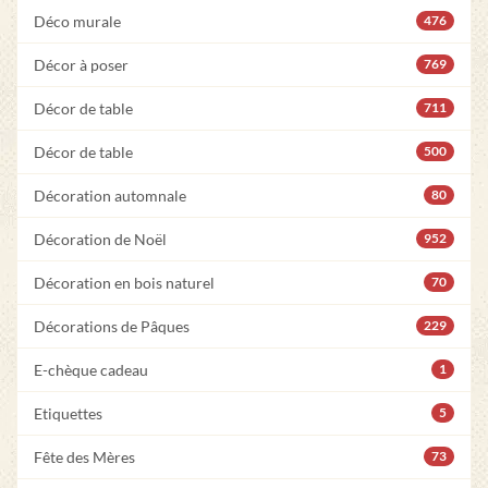
Déco murale
476
Décor à poser
769
Décor de table
711
Décor de table
500
Décoration automnale
80
Décoration de Noël
952
Décoration en bois naturel
70
Décorations de Pâques
229
E-chèque cadeau
1
Etiquettes
5
Fête des Mères
73