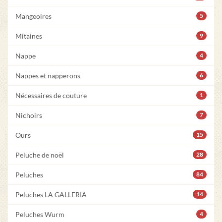
Mangeoires
5
Mitaines
9
Nappe
4
Nappes et napperons
6
Nécessaires de couture
1
Nichoirs
7
Ours
15
Peluche de noël
28
Peluches
84
Peluches LA GALLERIA
14
Peluches Wurm
4