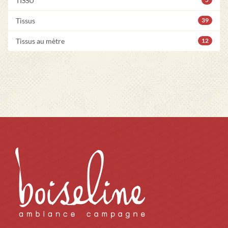
TISSU
Tissus
39
Tissus au mètre
12