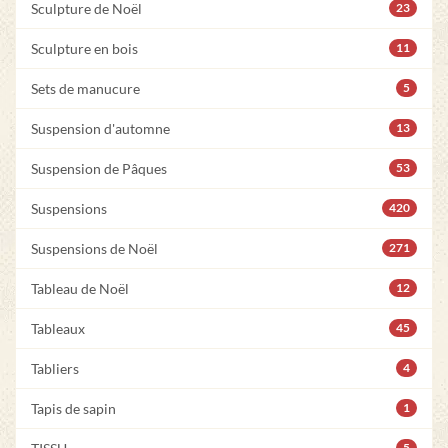
Sculpture de Noël
23
Sculpture en bois
11
Sets de manucure
5
Suspension d'automne
13
Suspension de Pâques
53
Suspensions
420
Suspensions de Noël
271
Tableau de Noël
12
Tableaux
45
Tabliers
4
Tapis de sapin
1
5