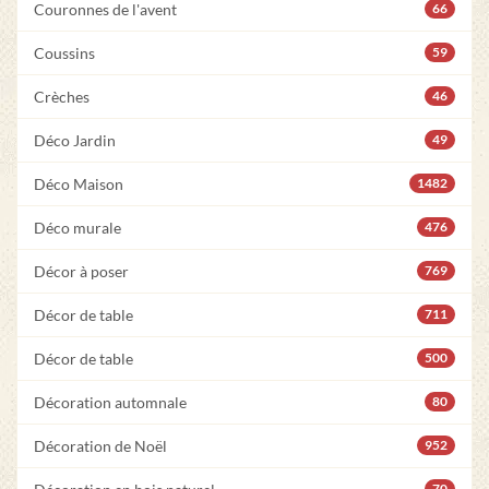
Couronnes de l'avent
66
Coussins
59
Crèches
46
Déco Jardin
49
Déco Maison
1482
Déco murale
476
Décor à poser
769
Décor de table
711
Décor de table
500
Décoration automnale
80
Décoration de Noël
952
70