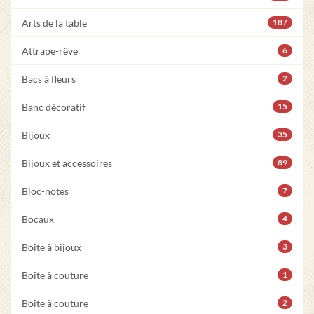
Arts de la table
187
Attrape-rêve
6
Bacs à fleurs
2
Banc décoratif
15
Bijoux
35
Bijoux et accessoires
89
Bloc-notes
7
Bocaux
4
Boîte à bijoux
3
Boîte à couture
1
Boîte à couture
2