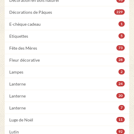
Décoration en bois naturel
Décorations de Pâques
229
E-chèque cadeau
1
Etiquettes
5
Fête des Mères
73
Fleur décorative
28
Lampes
2
Lanterne
24
Lanterne
20
Lanterne
7
Luge de Noël
11
Lutin
92