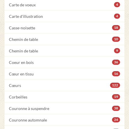
Carte de voeux
4
Carte d'illustration
4
Casse-noisette
18
Chemin de table
10
Chemin de table
9
Coeur en bois
36
Cœur en tissu
16
Cœurs
122
Corbeilles
19
Couronne à suspendre
38
Couronne automnale
24