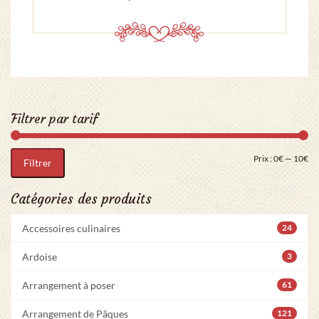
Filtrer par tarif
Pri
Pr
Prix :
0€
—
10€
Filtrer
Catégories des produits
Accessoires culinaires
24
Ardoise
3
Arrangement à poser
61
Arrangement de Pâques
121