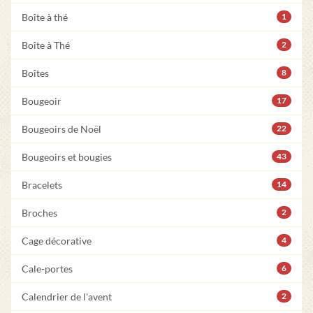
Boîte à thé
1
Boîte à Thé
2
Boîtes
8
Bougeoir
17
Bougeoirs de Noël
22
Bougeoirs et bougies
43
Bracelets
14
Broches
2
Cage décorative
4
Cale-portes
6
Calendrier de l'avent
2