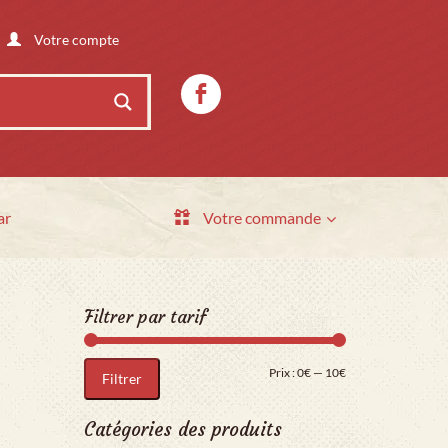
Votre compte
ar
Votre commande
Filtrer par tarif
Prix min
Prix max
Prix :
0€
—
10€
Filtrer
Catégories des produits