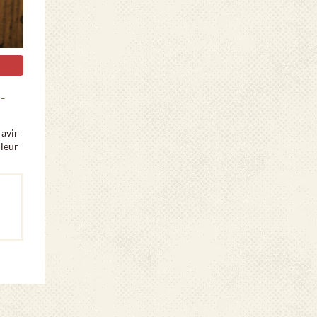
-
ravir
uleur