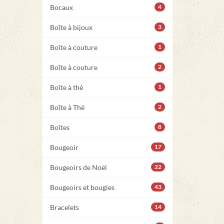
Bocaux
4
Boîte à bijoux
3
Boîte à couture
1
Boîte à couture
2
Boîte à thé
1
Boîte à Thé
2
Boîtes
8
Bougeoir
17
Bougeoirs de Noël
22
Bougeoirs et bougies
43
Bracelets
14