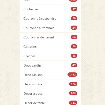
Corbeilles
19
Couronne à suspendre
38
Couronne automnale
24
Couronnes de l'avent
66
Coussins
59
Crèches
46
Déco Jardin
49
Déco Maison
1482
Déco murale
476
Décor à poser
769
Décor de table
711