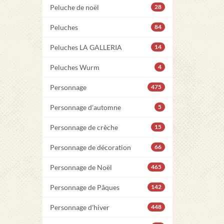
Peluche de noël
28
Peluches
84
Peluches LA GALLERIA
14
Peluches Wurm
4
Personnage
475
Personnage d'automne
5
Personnage de crèche
15
Personnage de décoration
66
Personnage de Noël
465
Personnage de Pâques
142
Personnage d'hiver
448