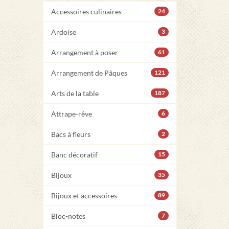
Accessoires culinaires
24
Ardoise
3
Arrangement à poser
61
Arrangement de Pâques
121
Arts de la table
187
Attrape-rêve
6
Bacs à fleurs
2
Banc décoratif
15
Bijoux
35
Bijoux et accessoires
89
Bloc-notes
7