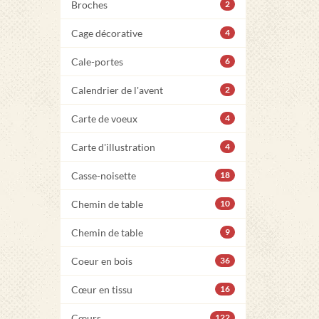
Broches
2
Cage décorative
4
Cale-portes
6
Calendrier de l'avent
2
Carte de voeux
4
Carte d'illustration
4
Casse-noisette
18
Chemin de table
10
Chemin de table
9
Coeur en bois
36
Cœur en tissu
16
Cœurs
122