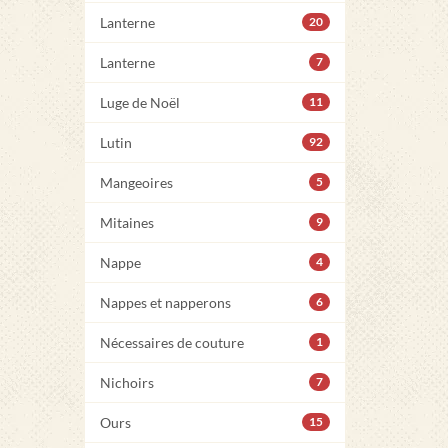
Lanterne
20
Lanterne
7
Luge de Noël
11
Lutin
92
Mangeoires
5
Mitaines
9
Nappe
4
Nappes et napperons
6
Nécessaires de couture
1
Nichoirs
7
Ours
15