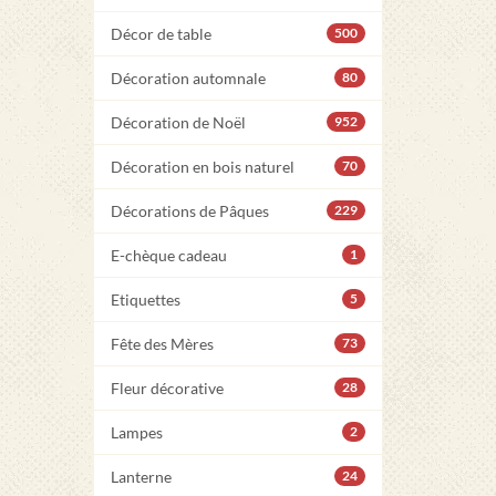
Décor de table
500
Décoration automnale
80
Décoration de Noël
952
Décoration en bois naturel
70
Décorations de Pâques
229
E-chèque cadeau
1
Etiquettes
5
Fête des Mères
73
Fleur décorative
28
Lampes
2
Lanterne
24