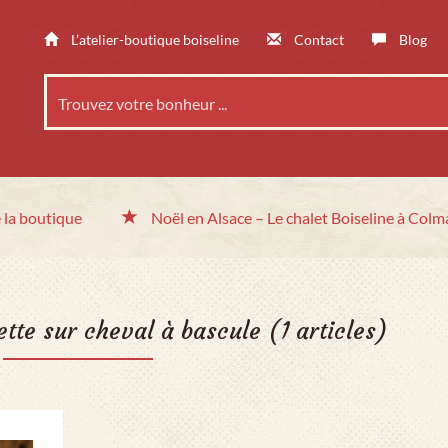
L’atelier-boutique boiseline
Contact
Blog
 la boutique
Noël en Alsace
– Le chalet
Boiseline à Colm
ette sur cheval à bascule
(1 articles)