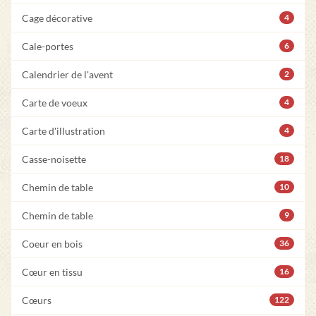
Cage décorative
4
Cale-portes
6
Calendrier de l'avent
2
Carte de voeux
4
Carte d'illustration
4
Casse-noisette
18
Chemin de table
10
Chemin de table
9
Coeur en bois
36
Cœur en tissu
16
Cœurs
122