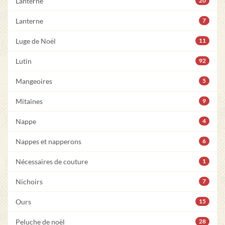
Lanterne
20
Lanterne
7
Luge de Noël
11
Lutin
92
Mangeoires
5
Mitaines
9
Nappe
4
Nappes et napperons
6
Nécessaires de couture
1
Nichoirs
7
Ours
15
Peluche de noël
28