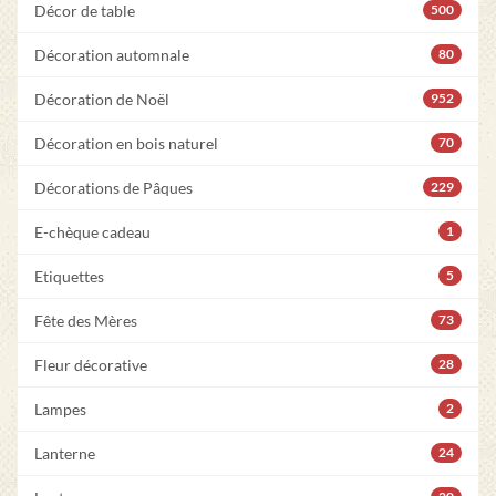
Décor de table
500
Décoration automnale
80
Décoration de Noël
952
Décoration en bois naturel
70
Décorations de Pâques
229
E-chèque cadeau
1
Etiquettes
5
Fête des Mères
73
Fleur décorative
28
Lampes
2
Lanterne
24