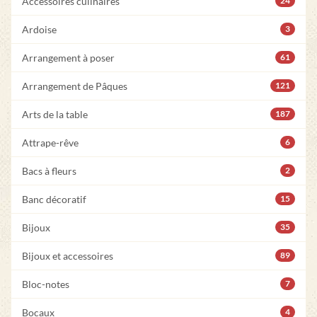
Accessoires culinaires
24
Ardoise
3
Arrangement à poser
61
Arrangement de Pâques
121
Arts de la table
187
Attrape-rêve
6
Bacs à fleurs
2
Banc décoratif
15
Bijoux
35
Bijoux et accessoires
89
Bloc-notes
7
Bocaux
4