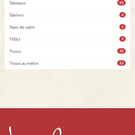
Tableaux
45
Tabliers
4
Tapis de sapin
1
TISSU
5
Tissus
39
Tissus au mètre
12