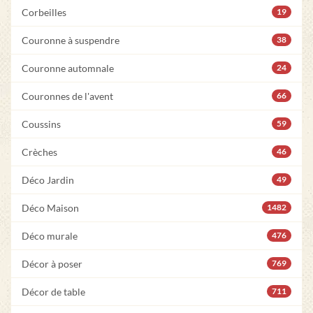
Corbeilles
19
Couronne à suspendre
38
Couronne automnale
24
Couronnes de l'avent
66
Coussins
59
Crèches
46
Déco Jardin
49
Déco Maison
1482
Déco murale
476
Décor à poser
769
Décor de table
711