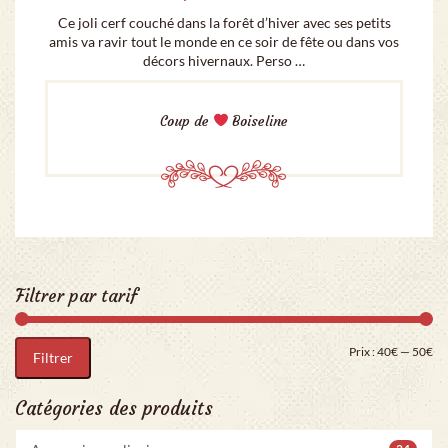
Ce joli cerf couché dans la forêt d’hiver avec ses petits
amis va ravir tout le monde en ce soir de fête ou dans vos
décors hivernaux. Perso …
Coup de
Boiseline
Filtrer par tarif
Pri
Pr
Prix :
40€
—
50€
Filtrer
Catégories des produits