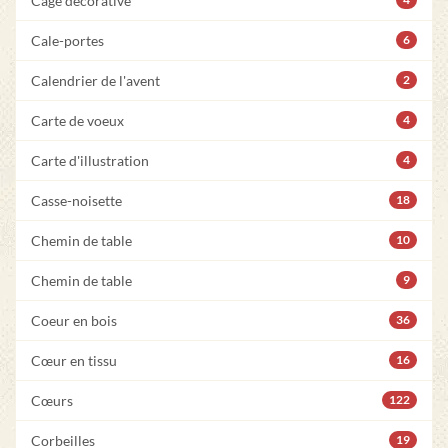
Cage décorative
Cale-portes
6
Calendrier de l'avent
2
Carte de voeux
4
Carte d'illustration
4
Casse-noisette
18
Chemin de table
10
Chemin de table
9
Coeur en bois
36
Cœur en tissu
16
Cœurs
122
Corbeilles
19