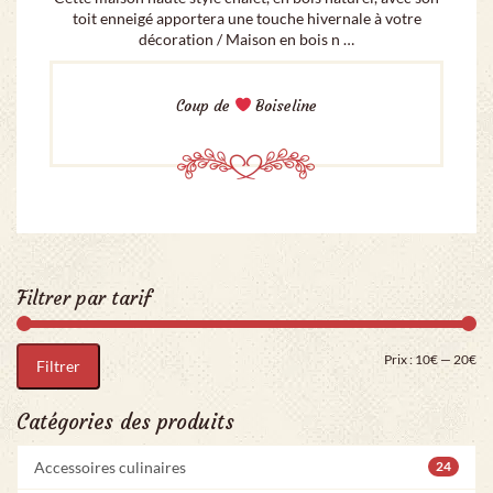
toit enneigé apportera une touche hivernale à votre
décoration / Maison en bois n …
Coup de
Boiseline
Filtrer par tarif
Pri
Pr
Prix :
10€
—
20€
Filtrer
Catégories des produits
Accessoires culinaires
24