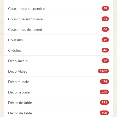
Couronne à suspendre
38
Couronne automnale
24
Couronnes de l'avent
66
Coussins
59
Crèches
46
Déco Jardin
49
Déco Maison
1482
Déco murale
476
Décor à poser
769
Décor de table
711
Décor de table
500