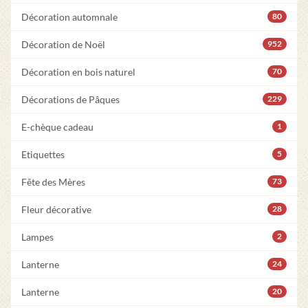
Décoration automnale
80
Décoration de Noël
952
Décoration en bois naturel
70
Décorations de Pâques
229
E-chèque cadeau
1
Etiquettes
5
Fête des Mères
73
Fleur décorative
28
Lampes
2
Lanterne
24
Lanterne
20