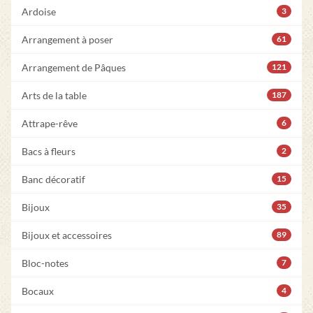
Ardoise
3
Arrangement à poser
61
Arrangement de Pâques
121
Arts de la table
187
Attrape-rêve
6
Bacs à fleurs
2
Banc décoratif
15
Bijoux
35
Bijoux et accessoires
89
Bloc-notes
7
Bocaux
4