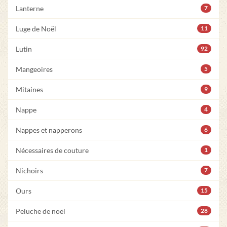
Lanterne
7
Luge de Noël
11
Lutin
92
Mangeoires
5
Mitaines
9
Nappe
4
Nappes et napperons
6
Nécessaires de couture
1
Nichoirs
7
Ours
15
Peluche de noël
28