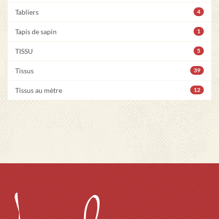
Tabliers
4
Tapis de sapin
1
TISSU
5
Tissus
39
Tissus au mètre
12