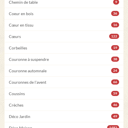
Chemin de table
9
Coeur en bois
36
Cœur en tissu
16
Cœurs
122
Corbeilles
19
Couronne à suspendre
38
Couronne automnale
24
Couronnes de l'avent
66
Coussins
59
Crèches
46
Déco Jardin
49
Déco Maison
1482