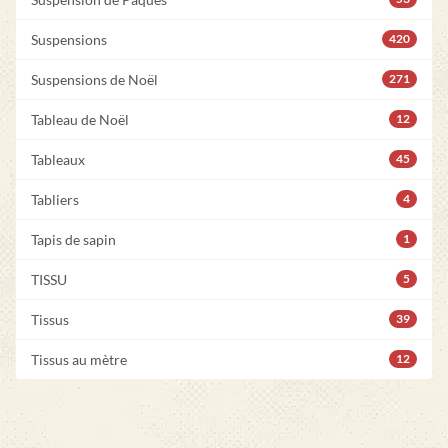
Suspensions
420
Suspensions de Noël
271
Tableau de Noël
12
Tableaux
45
Tabliers
4
Tapis de sapin
1
TISSU
5
Tissus
39
Tissus au mètre
12