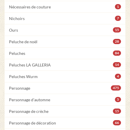
Nécessaires de couture
1
Nichoirs
7
Ours
15
Peluche de noël
28
Peluches
84
Peluches LA GALLERIA
14
Peluches Wurm
4
Personnage
475
Personnage d'automne
5
Personnage de crèche
15
Personnage de décoration
66