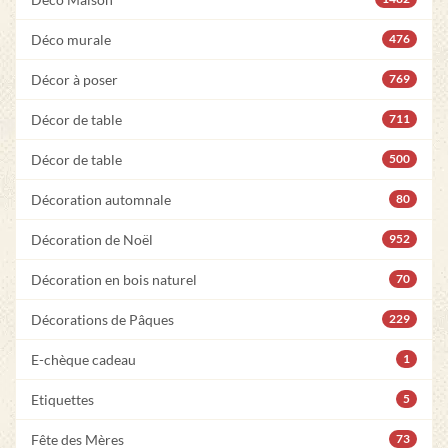
Déco murale
476
Décor à poser
769
Décor de table
711
Décor de table
500
Décoration automnale
80
Décoration de Noël
952
Décoration en bois naturel
70
Décorations de Pâques
229
E-chèque cadeau
1
Etiquettes
5
Fête des Mères
73