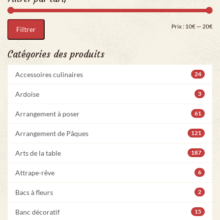
Pri
Pr
Prix :
10€
—
20€
Filtrer
Catégories des produits
Accessoires culinaires
24
Ardoise
3
Arrangement à poser
61
Arrangement de Pâques
121
Arts de la table
187
Attrape-rêve
6
Bacs à fleurs
2
Banc décoratif
15