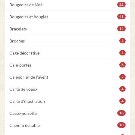
Bougeoirs de Noël
22
Bougeoirs et bougies
43
Bracelets
14
Broches
2
Cage décorative
4
Cale-portes
6
Calendrier de l'avent
2
Carte de voeux
4
Carte d'illustration
4
Casse-noisette
18
Chemin de table
10