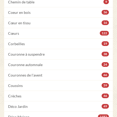
Chemin de table
9
Coeur en bois
36
Cœur en tissu
16
Cœurs
122
Corbeilles
19
Couronne à suspendre
38
Couronne automnale
24
Couronnes de l'avent
66
Coussins
59
Crèches
46
Déco Jardin
49
Déco Maison
1482