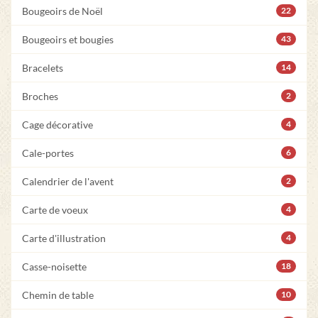
Bougeoirs de Noël
22
Bougeoirs et bougies
43
Bracelets
14
Broches
2
Cage décorative
4
Cale-portes
6
Calendrier de l'avent
2
Carte de voeux
4
Carte d'illustration
4
Casse-noisette
18
Chemin de table
10