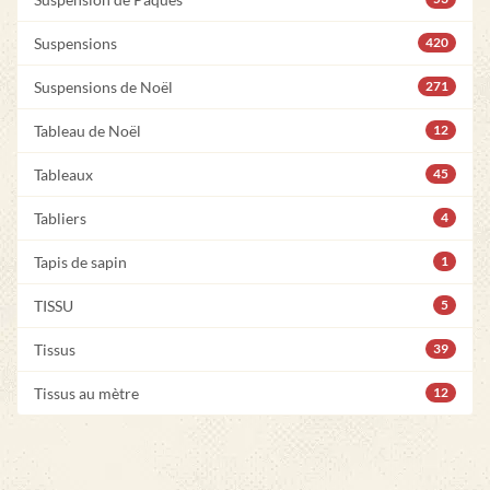
Suspensions
420
Suspensions de Noël
271
Tableau de Noël
12
Tableaux
45
Tabliers
4
Tapis de sapin
1
TISSU
5
Tissus
39
Tissus au mètre
12