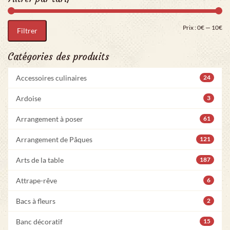
Pri
Pr
Prix :
0€
—
10€
Filtrer
Catégories des produits
Accessoires culinaires
24
Ardoise
3
Arrangement à poser
61
Arrangement de Pâques
121
Arts de la table
187
Attrape-rêve
6
Bacs à fleurs
2
Banc décoratif
15