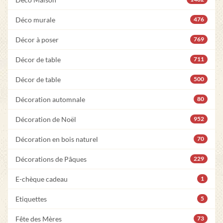
Déco murale
476
Décor à poser
769
Décor de table
711
Décor de table
500
Décoration automnale
80
Décoration de Noël
952
Décoration en bois naturel
70
Décorations de Pâques
229
E-chèque cadeau
1
Etiquettes
5
Fête des Mères
73