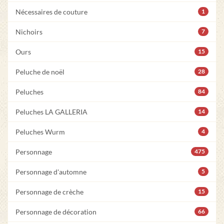
Nécessaires de couture
1
Nichoirs
7
Ours
15
Peluche de noël
28
Peluches
84
Peluches LA GALLERIA
14
Peluches Wurm
4
Personnage
475
Personnage d'automne
5
Personnage de crèche
15
Personnage de décoration
66