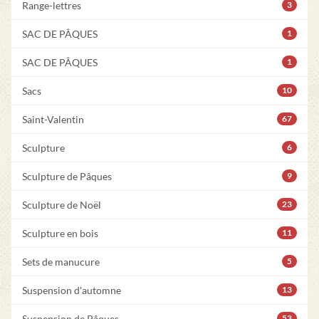
Range-lettres
3
SAC DE PÂQUES
1
SAC DE PÂQUES
1
Sacs
10
Saint-Valentin
67
Sculpture
6
Sculpture de Pâques
9
Sculpture de Noël
23
Sculpture en bois
11
Sets de manucure
5
Suspension d'automne
13
Suspension de Pâques
53