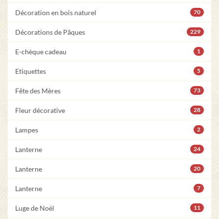
Décoration en bois naturel
70
Décorations de Pâques
229
E-chèque cadeau
1
Etiquettes
5
Fête des Mères
73
Fleur décorative
28
Lampes
2
Lanterne
24
Lanterne
20
Lanterne
7
Luge de Noël
11