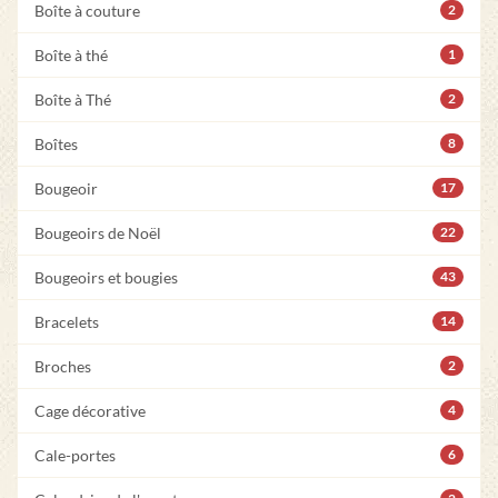
Boîte à couture
2
Boîte à thé
1
Boîte à Thé
2
Boîtes
8
Bougeoir
17
Bougeoirs de Noël
22
Bougeoirs et bougies
43
Bracelets
14
Broches
2
Cage décorative
4
Cale-portes
6