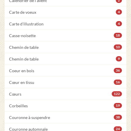
Calendrier de l'avent
2
Carte de voeux
4
Carte d'illustration
4
Casse-noisette
18
Chemin de table
10
Chemin de table
9
Coeur en bois
36
Cœur en tissu
16
Cœurs
122
Corbeilles
19
Couronne à suspendre
38
Couronne automnale
24