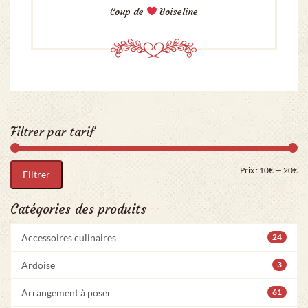
Coup de
Boiseline
Filtrer par tarif
Pri
Pr
Prix :
10€
—
20€
Filtrer
Catégories des produits
Accessoires culinaires
24
Ardoise
3
Arrangement à poser
61