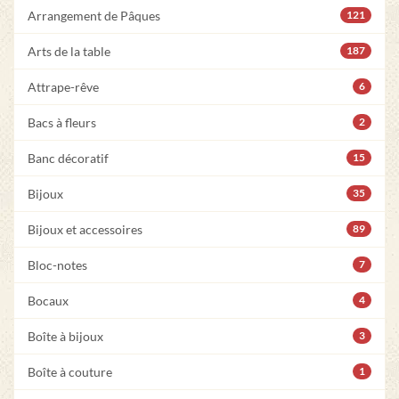
Arrangement de Pâques
121
Arts de la table
187
Attrape-rêve
6
Bacs à fleurs
2
Banc décoratif
15
Bijoux
35
Bijoux et accessoires
89
Bloc-notes
7
Bocaux
4
Boîte à bijoux
3
Boîte à couture
1