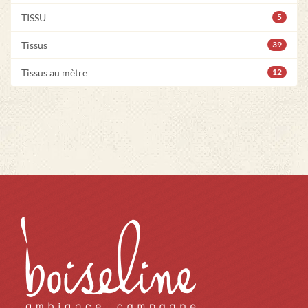
TISSU
5
Tissus
39
Tissus au mètre
12