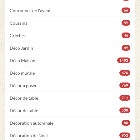
Couronnes de l'avent
66
Coussins
59
Crèches
46
Déco Jardin
49
Déco Maison
1482
Déco murale
476
Décor à poser
769
Décor de table
711
Décor de table
500
Décoration automnale
80
Décoration de Noël
952