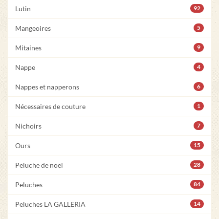
Lutin
92
Mangeoires
5
Mitaines
9
Nappe
4
Nappes et napperons
6
Nécessaires de couture
1
Nichoirs
7
Ours
15
Peluche de noël
28
Peluches
84
Peluches LA GALLERIA
14