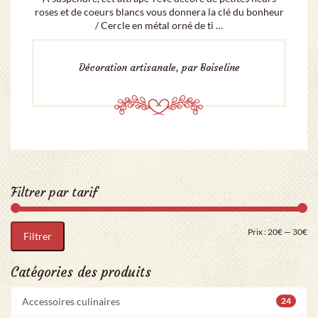
roses et de coeurs blancs vous donnera la clé du bonheur
/ Cercle en métal orné de ti …
Décoration artisanale, par Boiseline
Filtrer par tarif
Pri
Pr
Prix :
20€
—
30€
Filtrer
Catégories des produits
Accessoires culinaires
24