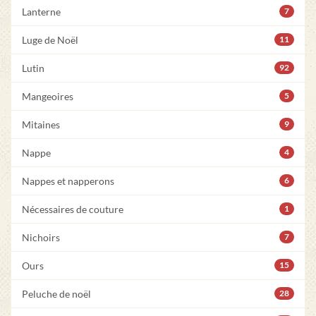
Lanterne
7
Luge de Noël
11
Lutin
92
Mangeoires
5
Mitaines
9
Nappe
4
Nappes et napperons
6
Nécessaires de couture
1
Nichoirs
7
Ours
15
Peluche de noël
28