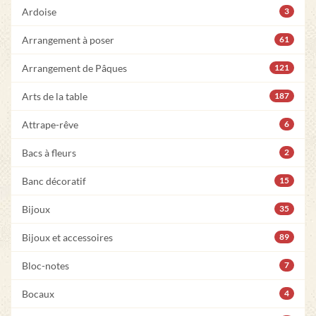
Ardoise
3
Arrangement à poser
61
Arrangement de Pâques
121
Arts de la table
187
Attrape-rêve
6
Bacs à fleurs
2
Banc décoratif
15
Bijoux
35
Bijoux et accessoires
89
Bloc-notes
7
Bocaux
4