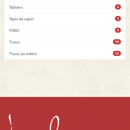
Tabliers
4
Tapis de sapin
1
TISSU
5
Tissus
39
Tissus au mètre
12