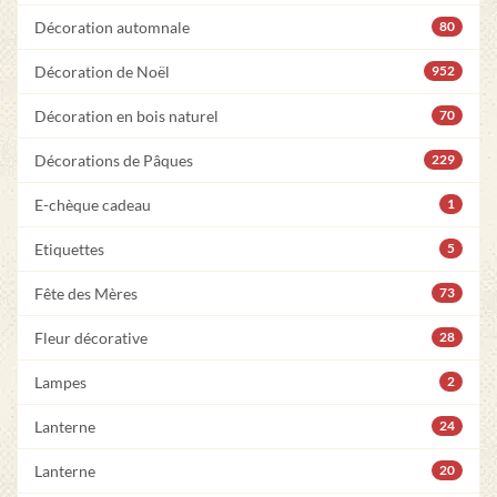
Décoration automnale
80
Décoration de Noël
952
Décoration en bois naturel
70
Décorations de Pâques
229
E-chèque cadeau
1
Etiquettes
5
Fête des Mères
73
Fleur décorative
28
Lampes
2
Lanterne
24
Lanterne
20