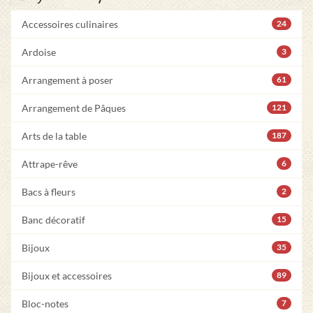
Accessoires culinaires
24
Ardoise
3
Arrangement à poser
61
Arrangement de Pâques
121
Arts de la table
187
Attrape-rêve
6
Bacs à fleurs
2
Banc décoratif
15
Bijoux
35
Bijoux et accessoires
89
Bloc-notes
7