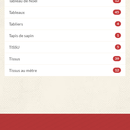
Tableau de Noël
12
Tableaux
45
Tabliers
4
Tapis de sapin
1
TISSU
5
Tissus
39
Tissus au mètre
12