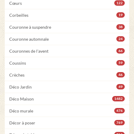
Cœurs
122
Corbeilles
19
Couronne à suspendre
38
Couronne automnale
24
Couronnes de l'avent
66
Coussins
59
Crèches
46
Déco Jardin
49
Déco Maison
1482
Déco murale
476
Décor à poser
769