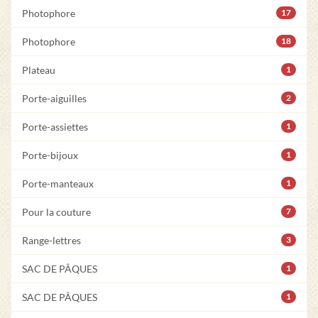
Photophore
17
Photophore
18
Plateau
1
Porte-aiguilles
2
Porte-assiettes
1
Porte-bijoux
1
Porte-manteaux
1
Pour la couture
7
Range-lettres
3
SAC DE PÂQUES
1
SAC DE PÂQUES
1