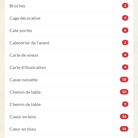
Broches
2
Cage décorative
4
Cale-portes
6
Calendrier de l'avent
2
Carte de voeux
4
Carte d'illustration
4
Casse-noisette
18
Chemin de table
10
Chemin de table
9
Coeur en bois
36
Cœur en tissu
16