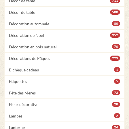
Décor de table
711
Décor de table
500
Décoration automnale
80
Décoration de Noël
952
Décoration en bois naturel
70
Décorations de Pâques
229
E-chèque cadeau
1
Etiquettes
5
Fête des Mères
73
Fleur décorative
28
Lampes
2
Lanterne
24