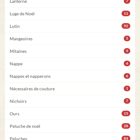
Lanterne
7
Luge de Noël
11
Lutin
92
Mangeoires
5
Mitaines
9
Nappe
4
Nappes et napperons
6
Nécessaires de couture
1
Nichoirs
7
Ours
15
Peluche de noël
28
Peluches
84