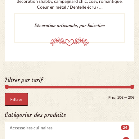
décoration shabby, campagnard chic, cosy, romantique.
Coeur en métal / Dentelle écru / …
Décoration artisanale, par Boiseline
Filtrer par tarif
Pri
Pr
Prix :
10€
—
20€
Filtrer
Catégories des produits
Accessoires culinaires
24