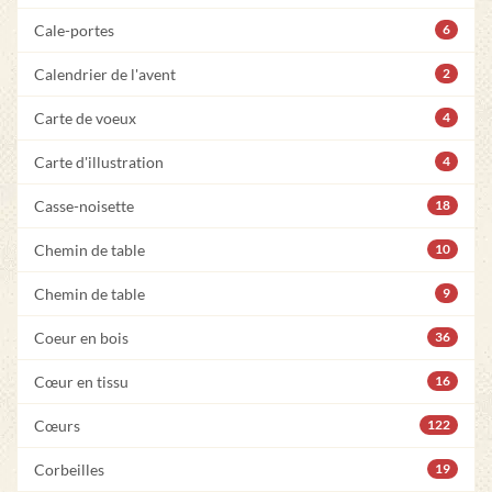
Cale-portes
6
Calendrier de l'avent
2
Carte de voeux
4
Carte d'illustration
4
Casse-noisette
18
Chemin de table
10
Chemin de table
9
Coeur en bois
36
Cœur en tissu
16
Cœurs
122
Corbeilles
19