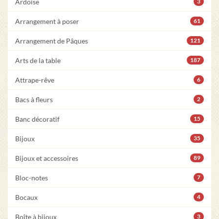
Ardoise
3
Arrangement à poser
61
Arrangement de Pâques
121
Arts de la table
187
Attrape-rêve
6
Bacs à fleurs
2
Banc décoratif
15
Bijoux
35
Bijoux et accessoires
89
Bloc-notes
7
Bocaux
4
Boîte à bijoux
3