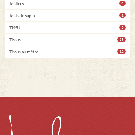
Tabliers
4
Tapis de sapin
1
TISSU
5
Tissus
39
Tissus au mètre
12