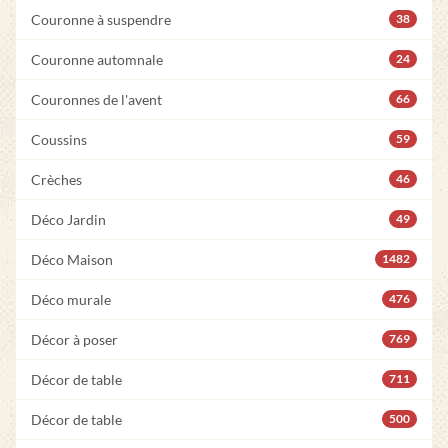
Couronne à suspendre
38
Couronne automnale
24
Couronnes de l'avent
66
Coussins
59
Crèches
46
Déco Jardin
49
Déco Maison
1482
Déco murale
476
Décor à poser
769
Décor de table
711
Décor de table
500