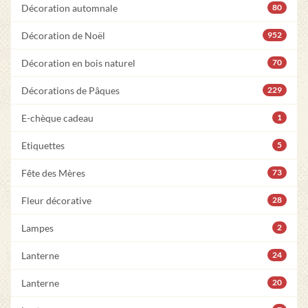
Décoration automnale
80
Décoration de Noël
952
Décoration en bois naturel
70
Décorations de Pâques
229
E-chèque cadeau
1
Etiquettes
5
Fête des Mères
73
Fleur décorative
28
Lampes
2
Lanterne
24
Lanterne
20