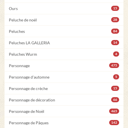
Ours
15
Peluche de noël
28
Peluches
84
Peluches LA GALLERIA
14
Peluches Wurm
4
Personnage
475
Personnage d'automne
5
Personnage de crèche
15
Personnage de décoration
66
Personnage de Noël
465
Personnage de Pâques
142