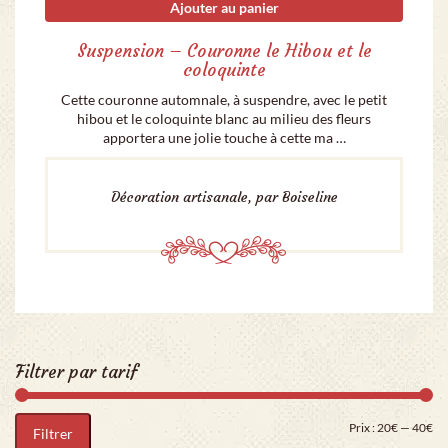
Ajouter au panier
Suspension – Couronne le Hibou et le
coloquinte
Cette couronne automnale, à suspendre, avec le petit
hibou et le coloquinte blanc au milieu des fleurs
apportera une jolie touche à cette ma …
Décoration artisanale, par Boiseline
Filtrer par tarif
Pri
Pr
Prix :
20€
—
40€
Filtrer