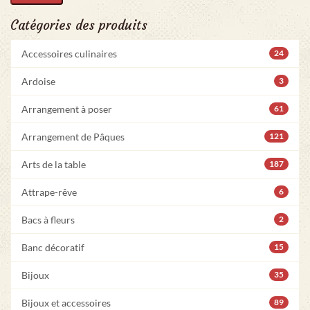
Catégories des produits
Accessoires culinaires
24
Ardoise
3
Arrangement à poser
61
Arrangement de Pâques
121
Arts de la table
187
Attrape-rêve
6
Bacs à fleurs
2
Banc décoratif
15
Bijoux
35
Bijoux et accessoires
89