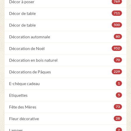
Décor à poser
769
Décor de table
711
Décor de table
500
Décoration automnale
80
Décoration de Noël
952
Décoration en bois naturel
70
Décorations de Pâques
229
E-chèque cadeau
1
Etiquettes
5
Fête des Mères
73
Fleur décorative
28
Lampes
2