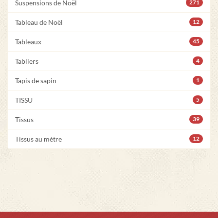
Suspensions de Noël
271
Tableau de Noël
12
Tableaux
45
Tabliers
4
Tapis de sapin
1
TISSU
5
Tissus
39
Tissus au mètre
12