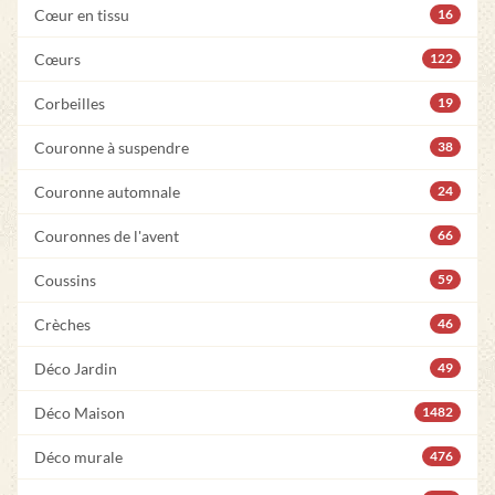
Cœur en tissu
16
Cœurs
122
Corbeilles
19
Couronne à suspendre
38
Couronne automnale
24
Couronnes de l'avent
66
Coussins
59
Crèches
46
Déco Jardin
49
Déco Maison
1482
Déco murale
476