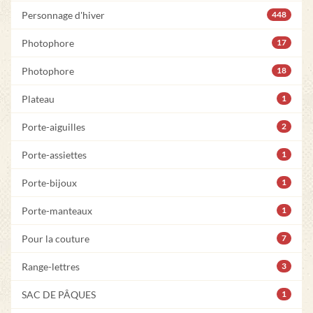
Personnage d'hiver
448
Photophore
17
Photophore
18
Plateau
1
Porte-aiguilles
2
Porte-assiettes
1
Porte-bijoux
1
Porte-manteaux
1
Pour la couture
7
Range-lettres
3
SAC DE PÂQUES
1