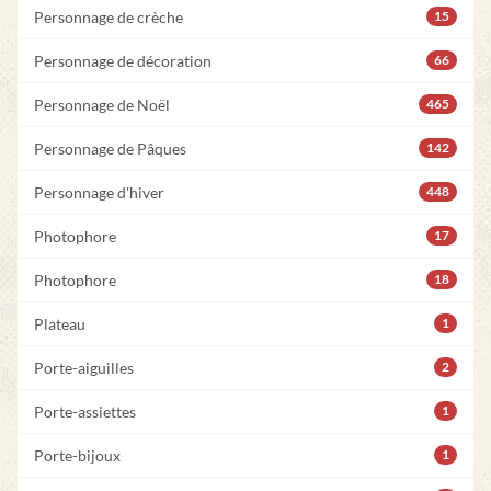
Personnage de crèche
15
Personnage de décoration
66
Personnage de Noël
465
Personnage de Pâques
142
Personnage d'hiver
448
Photophore
17
Photophore
18
Plateau
1
Porte-aiguilles
2
Porte-assiettes
1
Porte-bijoux
1