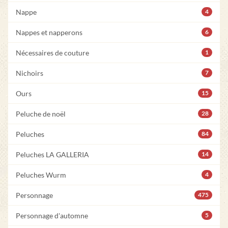
Nappe
4
Nappes et napperons
6
Nécessaires de couture
1
Nichoirs
7
Ours
15
Peluche de noël
28
Peluches
84
Peluches LA GALLERIA
14
Peluches Wurm
4
Personnage
475
Personnage d'automne
5