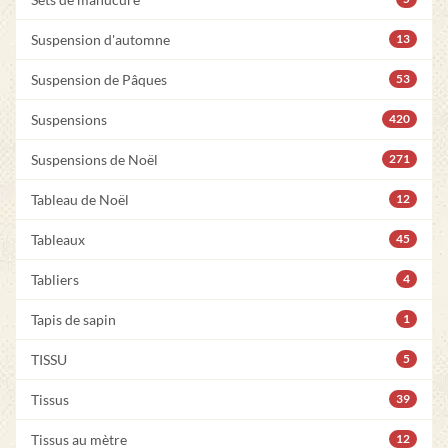
Suspension d'automne
13
Suspension de Pâques
53
Suspensions
420
Suspensions de Noël
271
Tableau de Noël
12
Tableaux
45
Tabliers
4
Tapis de sapin
1
TISSU
5
Tissus
39
Tissus au mètre
12