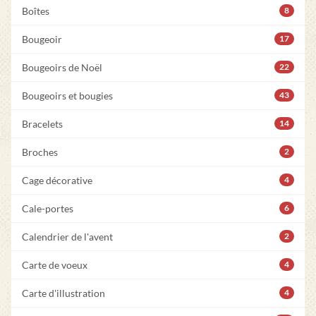
Boîtes
8
Bougeoir
17
Bougeoirs de Noël
22
Bougeoirs et bougies
43
Bracelets
14
Broches
2
Cage décorative
4
Cale-portes
6
Calendrier de l'avent
2
Carte de voeux
4
Carte d'illustration
4