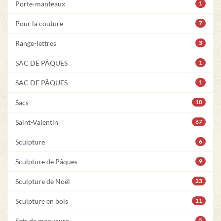
Porte-manteaux
1
Pour la couture
7
Range-lettres
3
SAC DE PÂQUES
1
SAC DE PÂQUES
1
Sacs
10
Saint-Valentin
67
Sculpture
6
Sculpture de Pâques
9
Sculpture de Noël
23
Sculpture en bois
11
Sets de manucure
5