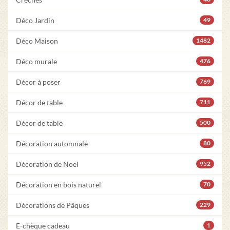
Déco Jardin
49
Déco Maison
1482
Déco murale
476
Décor à poser
769
Décor de table
711
Décor de table
500
Décoration automnale
80
Décoration de Noël
952
Décoration en bois naturel
70
Décorations de Pâques
229
E-chèque cadeau
1