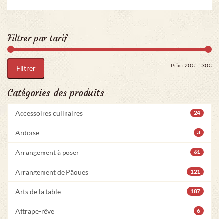
Filtrer par tarif
Pri
Pr
Prix :
20€
—
30€
Filtrer
Catégories des produits
Accessoires culinaires
24
Ardoise
3
Arrangement à poser
61
Arrangement de Pâques
121
Arts de la table
187
Attrape-rêve
6