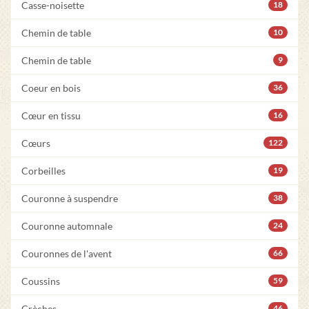
Casse-noisette
18
Chemin de table
10
Chemin de table
9
Coeur en bois
36
Cœur en tissu
16
Cœurs
122
Corbeilles
19
Couronne à suspendre
38
Couronne automnale
24
Couronnes de l'avent
66
Coussins
59
Crèches
46