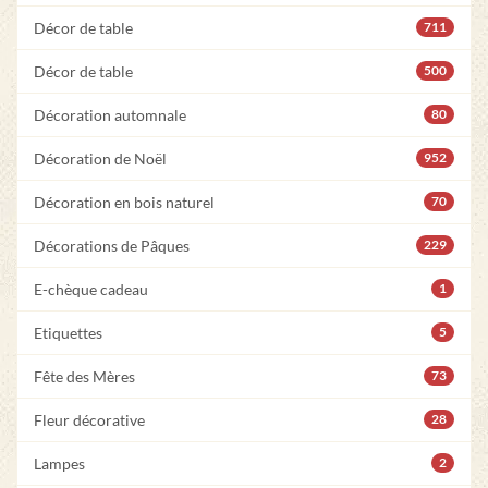
Décor de table
711
Décor de table
500
Décoration automnale
80
Décoration de Noël
952
Décoration en bois naturel
70
Décorations de Pâques
229
E-chèque cadeau
1
Etiquettes
5
Fête des Mères
73
Fleur décorative
28
Lampes
2