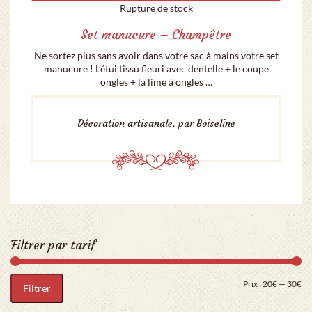
Rupture de stock
Set manucure – Champêtre
Ne sortez plus sans avoir dans votre sac à mains votre set
manucure ! L’étui tissu fleuri avec dentelle + le coupe
ongles + la lime à ongles …
Décoration artisanale, par Boiseline
Filtrer par tarif
Pri
Pr
Prix :
20€
—
30€
Filtrer