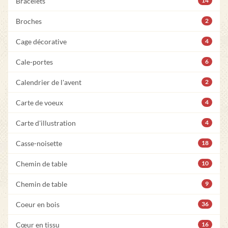
Bracelets
14
Broches
2
Cage décorative
4
Cale-portes
6
Calendrier de l'avent
2
Carte de voeux
4
Carte d'illustration
4
Casse-noisette
18
Chemin de table
10
Chemin de table
9
Coeur en bois
36
Cœur en tissu
16