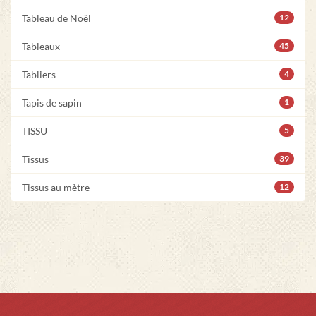
Tableau de Noël
12
Tableaux
45
Tabliers
4
Tapis de sapin
1
TISSU
5
Tissus
39
Tissus au mètre
12