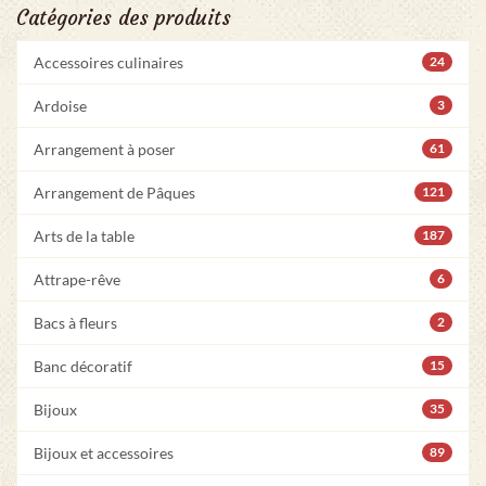
Catégories des produits
Accessoires culinaires
24
Ardoise
3
Arrangement à poser
61
Arrangement de Pâques
121
Arts de la table
187
Attrape-rêve
6
Bacs à fleurs
2
Banc décoratif
15
Bijoux
35
Bijoux et accessoires
89