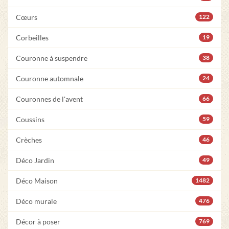
Cœurs
122
Corbeilles
19
Couronne à suspendre
38
Couronne automnale
24
Couronnes de l'avent
66
Coussins
59
Crèches
46
Déco Jardin
49
Déco Maison
1482
Déco murale
476
Décor à poser
769