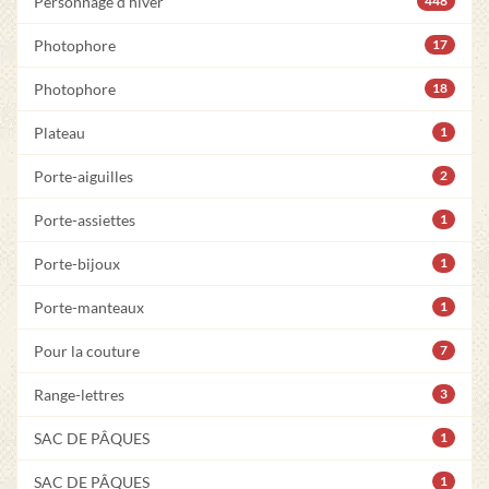
Personnage d'hiver
448
Photophore
17
Photophore
18
Plateau
1
Porte-aiguilles
2
Porte-assiettes
1
Porte-bijoux
1
Porte-manteaux
1
Pour la couture
7
Range-lettres
3
SAC DE PÂQUES
1
SAC DE PÂQUES
1