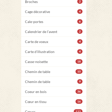
Broches
2
Cage décorative
4
Cale-portes
6
Calendrier de l'avent
2
Carte de voeux
4
Carte d'illustration
4
Casse-noisette
18
Chemin de table
10
Chemin de table
9
Coeur en bois
36
Cœur en tissu
16
Cœurs
122