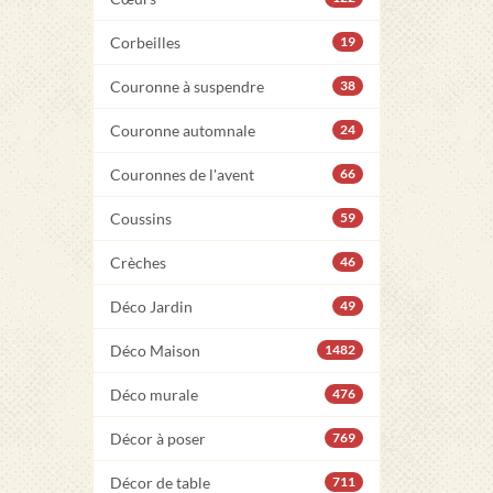
Corbeilles
19
Couronne à suspendre
38
Couronne automnale
24
Couronnes de l'avent
66
Coussins
59
Crèches
46
Déco Jardin
49
Déco Maison
1482
Déco murale
476
Décor à poser
769
Décor de table
711