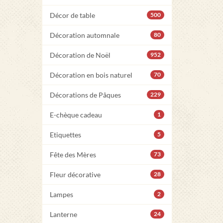
Décor de table
500
Décoration automnale
80
Décoration de Noël
952
Décoration en bois naturel
70
Décorations de Pâques
229
E-chèque cadeau
1
Etiquettes
5
Fête des Mères
73
Fleur décorative
28
Lampes
2
Lanterne
24