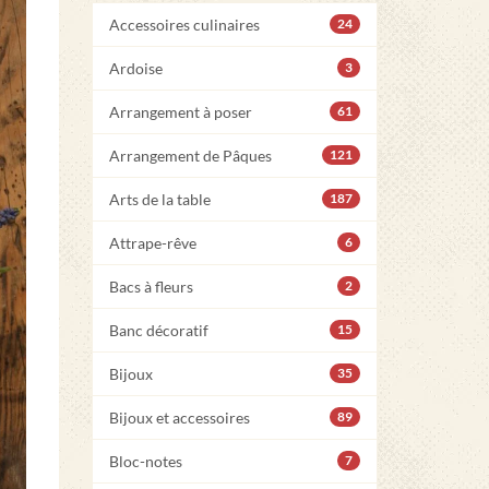
Accessoires culinaires
24
Ardoise
3
Arrangement à poser
61
Arrangement de Pâques
121
Arts de la table
187
Attrape-rêve
6
Bacs à fleurs
2
Banc décoratif
15
Bijoux
35
Bijoux et accessoires
89
Bloc-notes
7