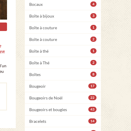
Bocaux
4
Boîte à bijoux
3
Boîte à couture
1
Boîte à couture
2
e
en
Boîte à thé
1
Boîte à Thé
2
d’un
ieu
Boîtes
8
Bougeoir
17
Bougeoirs de Noël
22
Bougeoirs et bougies
43
Bracelets
14