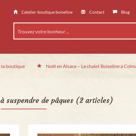
L’atelier-boutique boiseline
Contact
Blog
 la boutique
Noël en Alsace
– Le chalet
Boiseline à Colm
 à suspendre de pâques
(2 articles)