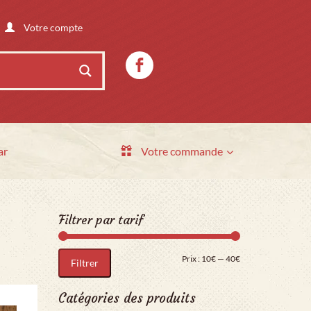
Votre compte
ar
Votre commande
Filtrer par tarif
Prix min
Prix max
Prix :
10€
—
40€
Filtrer
Catégories des produits