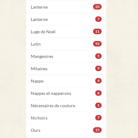
Lanterne
20
Lanterne
7
Luge de Noël
11
Lutin
92
Mangeoires
5
Mitaines
9
Nappe
4
Nappes et napperons
6
Nécessaires de couture
1
Nichoirs
7
Ours
15