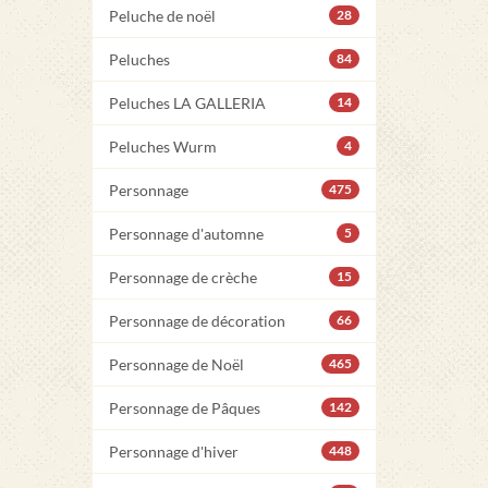
Peluche de noël
28
Peluches
84
Peluches LA GALLERIA
14
Peluches Wurm
4
Personnage
475
Personnage d'automne
5
Personnage de crèche
15
Personnage de décoration
66
Personnage de Noël
465
Personnage de Pâques
142
Personnage d'hiver
448