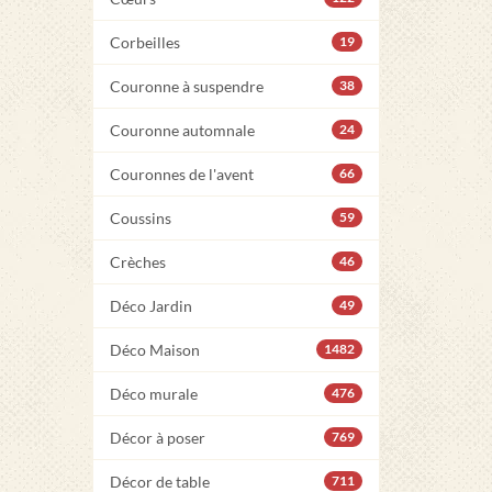
Corbeilles
19
Couronne à suspendre
38
Couronne automnale
24
Couronnes de l'avent
66
Coussins
59
Crèches
46
Déco Jardin
49
Déco Maison
1482
Déco murale
476
Décor à poser
769
Décor de table
711