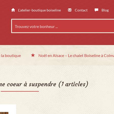
L’atelier-boutique boiseline
Contact
Blog
 la boutique
Noël en Alsace
– Le chalet
Boiseline à Colm
ne coeur à suspendre
(1 articles)