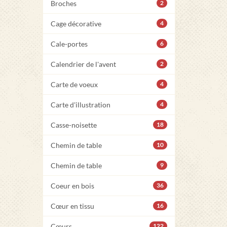
Broches
2
Cage décorative
4
Cale-portes
6
Calendrier de l'avent
2
Carte de voeux
4
Carte d'illustration
4
Casse-noisette
18
Chemin de table
10
Chemin de table
9
Coeur en bois
36
Cœur en tissu
16
Cœurs
122