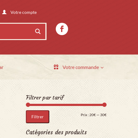
Votre compte
ar
Votre commande
Filtrer par tarif
Prix min
Prix max
Prix :
20€
—
30€
Filtrer
Catégories des produits