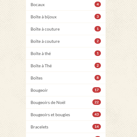
Bocaux
4
Boîte à bijoux
3
Boîte à couture
1
Boîte à couture
2
Boîte à thé
1
Boîte à Thé
2
Boîtes
8
Bougeoir
17
Bougeoirs de Noël
22
Bougeoirs et bougies
43
Bracelets
14