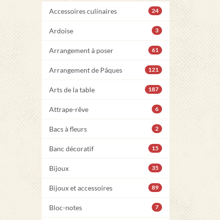
Accessoires culinaires
24
Ardoise
3
Arrangement à poser
61
Arrangement de Pâques
121
Arts de la table
187
Attrape-rêve
6
Bacs à fleurs
2
Banc décoratif
15
Bijoux
35
Bijoux et accessoires
89
Bloc-notes
7