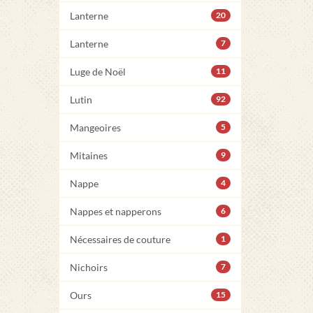
Lanterne
20
Lanterne
7
Luge de Noël
11
Lutin
92
Mangeoires
5
Mitaines
9
Nappe
4
Nappes et napperons
6
Nécessaires de couture
1
Nichoirs
7
Ours
15