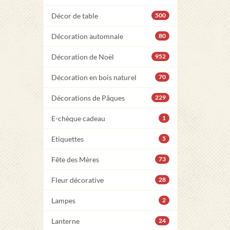
Décor de table
500
Décoration automnale
80
Décoration de Noël
952
Décoration en bois naturel
70
Décorations de Pâques
229
E-chèque cadeau
1
Etiquettes
5
Fête des Mères
73
Fleur décorative
28
Lampes
2
Lanterne
24