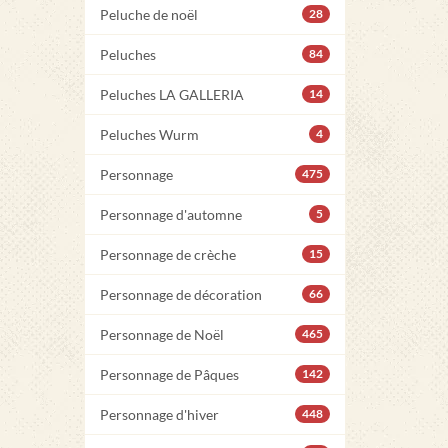
Peluche de noël
28
Peluches
84
Peluches LA GALLERIA
14
Peluches Wurm
4
Personnage
475
Personnage d'automne
5
Personnage de crèche
15
Personnage de décoration
66
Personnage de Noël
465
Personnage de Pâques
142
Personnage d'hiver
448