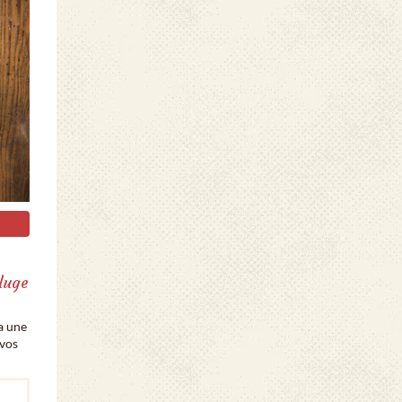
luge
a une
 vos