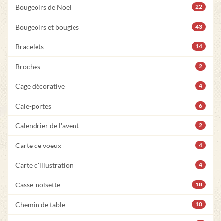
Bougeoirs de Noël
22
Bougeoirs et bougies
43
Bracelets
14
Broches
2
Cage décorative
4
Cale-portes
6
Calendrier de l'avent
2
Carte de voeux
4
Carte d'illustration
4
Casse-noisette
18
Chemin de table
10