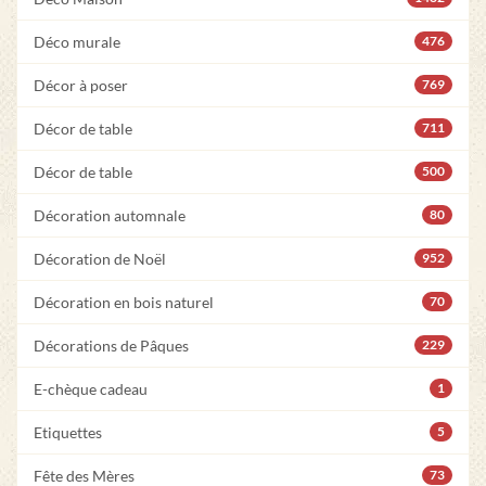
Déco murale
476
Décor à poser
769
Décor de table
711
Décor de table
500
Décoration automnale
80
Décoration de Noël
952
Décoration en bois naturel
70
Décorations de Pâques
229
E-chèque cadeau
1
Etiquettes
5
Fête des Mères
73