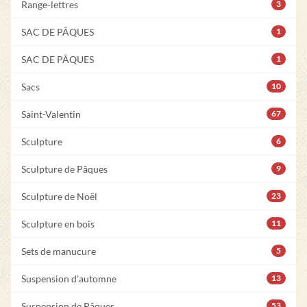
Range-lettres
3
SAC DE PÂQUES
1
SAC DE PÂQUES
1
Sacs
10
Saint-Valentin
67
Sculpture
6
Sculpture de Pâques
9
Sculpture de Noël
23
Sculpture en bois
11
Sets de manucure
5
Suspension d'automne
13
Suspension de Pâques
53