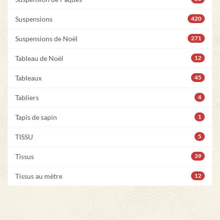
Suspensions
420
Suspensions de Noël
271
Tableau de Noël
12
Tableaux
45
Tabliers
4
Tapis de sapin
1
TISSU
5
Tissus
39
Tissus au mètre
12