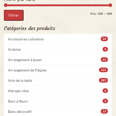
Pri
Pr
Prix :
30€
—
40€
Filtrer
Catégories des produits
Accessoires culinaires
24
Ardoise
3
Arrangement à poser
61
Arrangement de Pâques
121
Arts de la table
187
Attrape-rêve
6
Bacs à fleurs
2
Banc décoratif
15