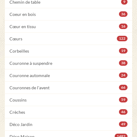
Chemin de table
9
Coeur en bois
36
Cœur en tissu
16
Cœurs
122
Corbeilles
19
Couronne à suspendre
38
Couronne automnale
24
Couronnes de l'avent
66
Coussins
59
Crèches
46
Déco Jardin
49
Déco Maison
1482