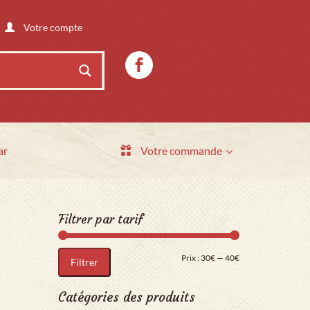
Votre compte
ar
Votre commande
Filtrer par tarif
Prix min
Prix max
Prix :
30€
—
40€
Filtrer
Catégories des produits