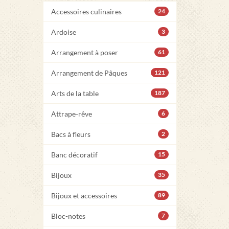
Accessoires culinaires
24
Ardoise
3
Arrangement à poser
61
Arrangement de Pâques
121
Arts de la table
187
Attrape-rêve
6
Bacs à fleurs
2
Banc décoratif
15
Bijoux
35
Bijoux et accessoires
89
Bloc-notes
7