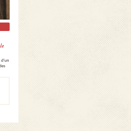
le
 d’un
 des