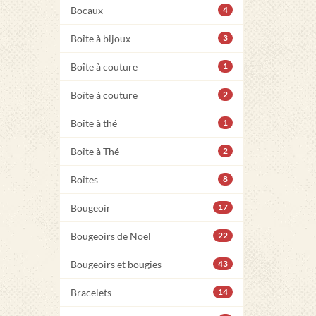
Bocaux
4
Boîte à bijoux
3
Boîte à couture
1
Boîte à couture
2
Boîte à thé
1
Boîte à Thé
2
Boîtes
8
Bougeoir
17
Bougeoirs de Noël
22
Bougeoirs et bougies
43
Bracelets
14