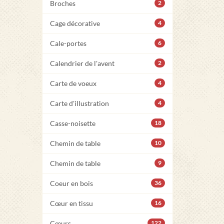
Broches
2
Cage décorative
4
Cale-portes
6
Calendrier de l'avent
2
Carte de voeux
4
Carte d'illustration
4
Casse-noisette
18
Chemin de table
10
Chemin de table
9
Coeur en bois
36
Cœur en tissu
16
Cœurs
122