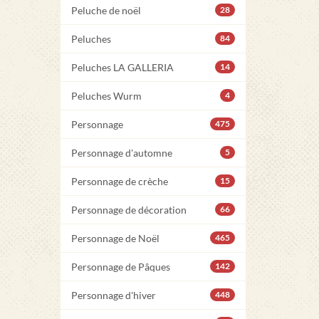
Peluche de noël
28
Peluches
84
Peluches LA GALLERIA
14
Peluches Wurm
4
Personnage
475
Personnage d'automne
5
Personnage de crèche
15
Personnage de décoration
66
Personnage de Noël
465
Personnage de Pâques
142
Personnage d'hiver
448