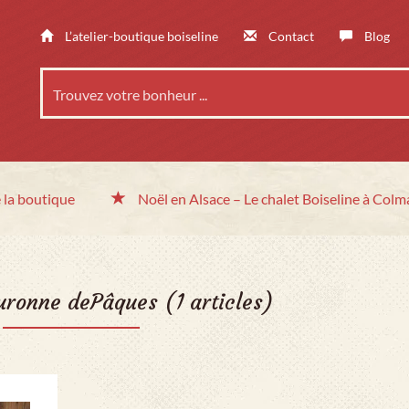
L’atelier-boutique boiseline
Contact
Blog
 la boutique
Noël en Alsace
– Le chalet
Boiseline à Colm
uronne dePâques
(1 articles)