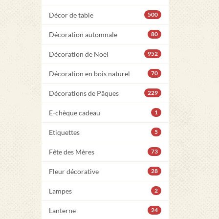
Décor de table
500
Décoration automnale
80
Décoration de Noël
952
Décoration en bois naturel
70
Décorations de Pâques
229
E-chèque cadeau
1
Etiquettes
5
Fête des Mères
73
Fleur décorative
28
Lampes
2
Lanterne
24