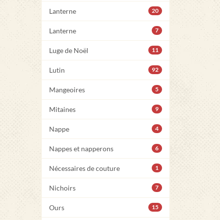
Lanterne
20
Lanterne
7
Luge de Noël
11
Lutin
92
Mangeoires
5
Mitaines
9
Nappe
4
Nappes et napperons
6
Nécessaires de couture
1
Nichoirs
7
Ours
15