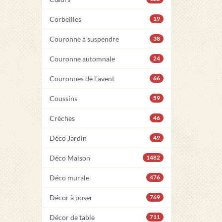
Corbeilles
19
Couronne à suspendre
38
Couronne automnale
24
Couronnes de l'avent
66
Coussins
59
Crèches
46
Déco Jardin
49
Déco Maison
1482
Déco murale
476
Décor à poser
769
Décor de table
711