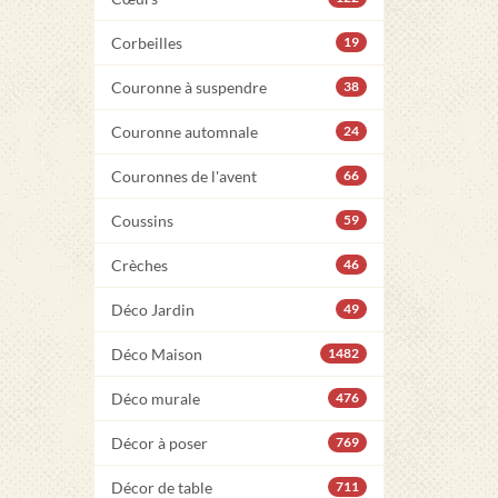
Corbeilles
19
Couronne à suspendre
38
Couronne automnale
24
Couronnes de l'avent
66
Coussins
59
Crèches
46
Déco Jardin
49
Déco Maison
1482
Déco murale
476
Décor à poser
769
Décor de table
711