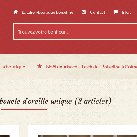
L’atelier-boutique boiseline
Contact
Blog
 la boutique
Noël en Alsace
– Le chalet
Boiseline à Colm
boucle d'oreille unique
(2 articles)