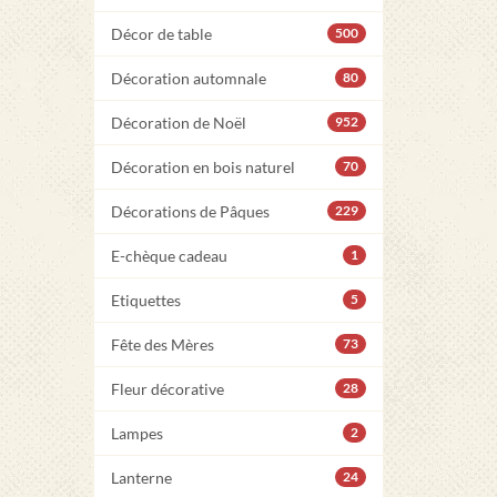
Décor de table
500
Décoration automnale
80
Décoration de Noël
952
Décoration en bois naturel
70
Décorations de Pâques
229
E-chèque cadeau
1
Etiquettes
5
Fête des Mères
73
Fleur décorative
28
Lampes
2
Lanterne
24