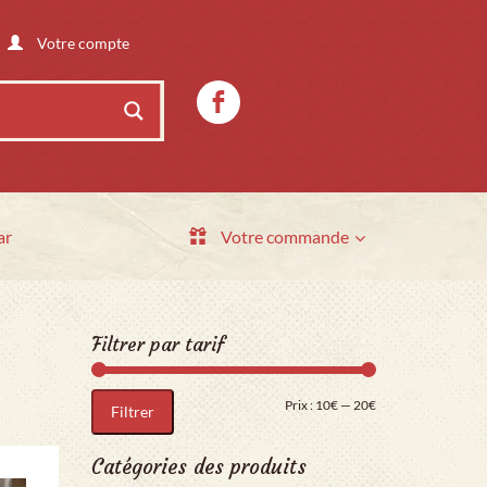
Votre compte
ar
Votre commande
Filtrer par tarif
Prix min
Prix max
Prix :
10€
—
20€
Filtrer
Catégories des produits