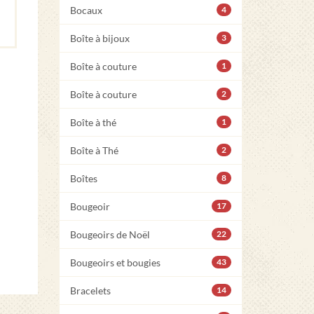
Bocaux
4
Boîte à bijoux
3
Boîte à couture
1
Boîte à couture
2
Boîte à thé
1
Boîte à Thé
2
Boîtes
8
Bougeoir
17
Bougeoirs de Noël
22
Bougeoirs et bougies
43
Bracelets
14