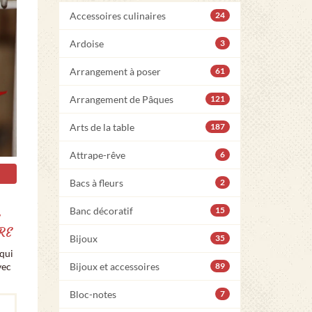
Accessoires culinaires
24
Ardoise
3
Arrangement à poser
61
Arrangement de Pâques
121
Arts de la table
187
Attrape-rêve
6
Bacs à fleurs
2
Banc décoratif
15
E
RE
Bijoux
35
 qui
vec
Bijoux et accessoires
89
Bloc-notes
7