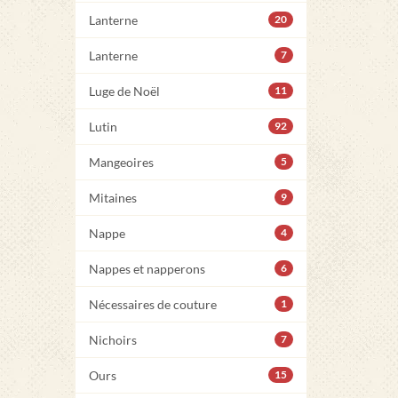
Lanterne
20
Lanterne
7
Luge de Noël
11
Lutin
92
Mangeoires
5
Mitaines
9
Nappe
4
Nappes et napperons
6
Nécessaires de couture
1
Nichoirs
7
Ours
15