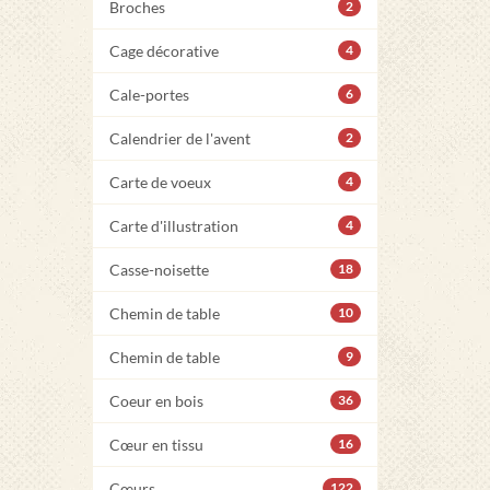
Broches
2
Cage décorative
4
Cale-portes
6
Calendrier de l'avent
2
Carte de voeux
4
Carte d'illustration
4
Casse-noisette
18
Chemin de table
10
Chemin de table
9
Coeur en bois
36
Cœur en tissu
16
Cœurs
122