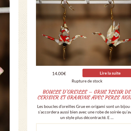
Lire la suite
14.00
€
Rupture de stock
BOUCLE D’OREILLE – GRUE FLEUR D
CERISIER ET GRAMINE AVEC PERLE NOI
Les boucles d’oreilles Grue en origami sont un bijou
s’accordera aussi bien avec une robe de soirée qu’a
un style plus décontracté. E …