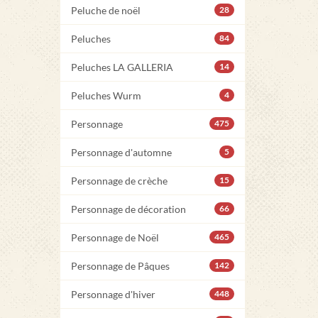
Peluche de noël
28
Peluches
84
Peluches LA GALLERIA
14
Peluches Wurm
4
Personnage
475
Personnage d'automne
5
Personnage de crèche
15
Personnage de décoration
66
Personnage de Noël
465
Personnage de Pâques
142
Personnage d'hiver
448