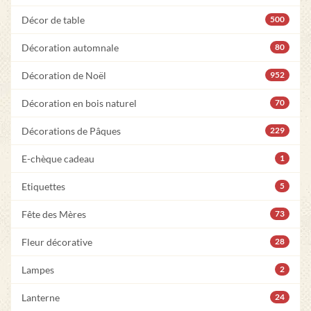
Décor de table
500
Décoration automnale
80
Décoration de Noël
952
Décoration en bois naturel
70
Décorations de Pâques
229
E-chèque cadeau
1
Etiquettes
5
Fête des Mères
73
Fleur décorative
28
Lampes
2
Lanterne
24