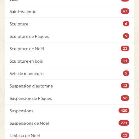
Saint-Valentin
67
Sculpture
6
Sculpture de Pâques
9
Sculpture de Noël
23
Sculpture en bois
11
Sets de manucure
5
Suspension d'automne
13
Suspension de Pâques
53
Suspensions
420
Suspensions de Noël
271
Tableau de Noël
12