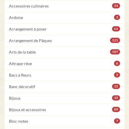
Accessoires culinaires
24
Ardoise
3
Arrangement à poser
61
Arrangement de Pâques
121
Arts de la table
187
Attrape-rêve
6
Bacs à fleurs
2
Banc décoratif
15
Bijoux
35
Bijoux et accessoires
89
Bloc-notes
7