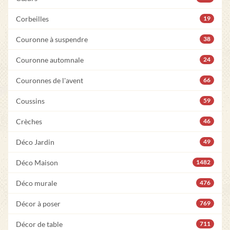
Corbeilles
19
Couronne à suspendre
38
Couronne automnale
24
Couronnes de l'avent
66
Coussins
59
Crèches
46
Déco Jardin
49
Déco Maison
1482
Déco murale
476
Décor à poser
769
Décor de table
711