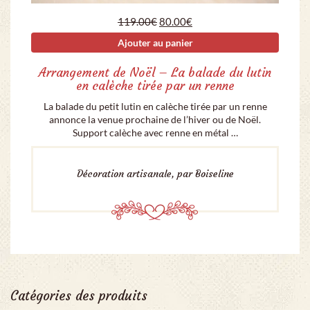
Le prix initial était : 119.00€.
Le prix actuel est : 80.00€
119.00
€
80.00
€
Ajouter au panier
Arrangement de Noël – La balade du lutin
en calèche tirée par un renne
La balade du petit lutin en calèche tirée par un renne
annonce la venue prochaine de l’hiver ou de Noël.
Support calèche avec renne en métal …
Décoration artisanale, par Boiseline
Catégories des produits