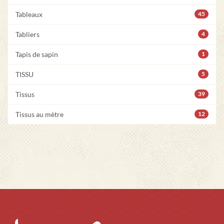
Tableaux
45
Tabliers
4
Tapis de sapin
1
TISSU
5
Tissus
39
Tissus au mètre
12