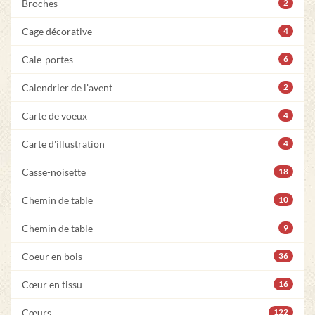
Broches
2
Cage décorative
4
Cale-portes
6
Calendrier de l'avent
2
Carte de voeux
4
Carte d'illustration
4
Casse-noisette
18
Chemin de table
10
Chemin de table
9
Coeur en bois
36
Cœur en tissu
16
Cœurs
122