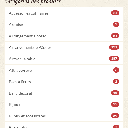
Catégories des produits
Accessoires culinaires
24
Ardoise
3
Arrangement à poser
61
Arrangement de Pâques
121
Arts de la table
187
Attrape-rêve
6
Bacs à fleurs
2
Banc décoratif
15
Bijoux
35
Bijoux et accessoires
89
Bloc-notes
7