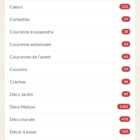
Cœurs
122
Corbeilles
19
Couronne à suspendre
38
Couronne automnale
24
Couronnes de l'avent
66
Coussins
59
Crèches
46
Déco Jardin
49
Déco Maison
1482
Déco murale
476
Décor à poser
769