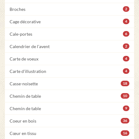
Broches
2
Cage décorative
4
Cale-portes
6
Calendrier de l'avent
2
Carte de voeux
4
Carte d'illustration
4
Casse-noisette
18
Chemin de table
10
Chemin de table
9
Coeur en bois
36
Cœur en tissu
16