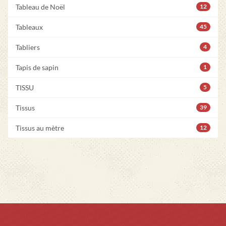
Tableau de Noël
12
Tableaux
45
Tabliers
4
Tapis de sapin
1
TISSU
5
Tissus
39
Tissus au mètre
12