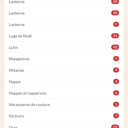
Lanterne
24
Lanterne
20
Lanterne
7
Luge de Noël
11
Lutin
92
Mangeoires
5
Mitaines
9
Nappe
4
Nappes et napperons
6
Nécessaires de couture
1
Nichoirs
7
Ours
15