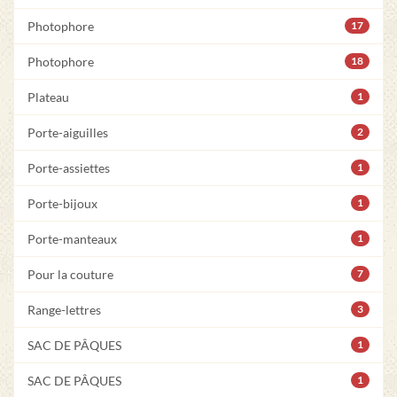
Photophore
17
Photophore
18
Plateau
1
Porte-aiguilles
2
Porte-assiettes
1
Porte-bijoux
1
Porte-manteaux
1
Pour la couture
7
Range-lettres
3
SAC DE PÂQUES
1
SAC DE PÂQUES
1