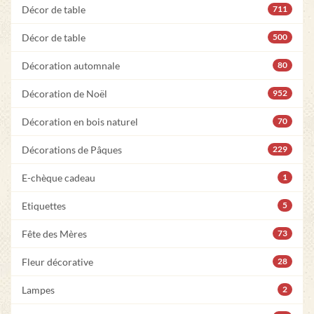
Décor de table
711
Décor de table
500
Décoration automnale
80
Décoration de Noël
952
Décoration en bois naturel
70
Décorations de Pâques
229
E-chèque cadeau
1
Etiquettes
5
Fête des Mères
73
Fleur décorative
28
Lampes
2