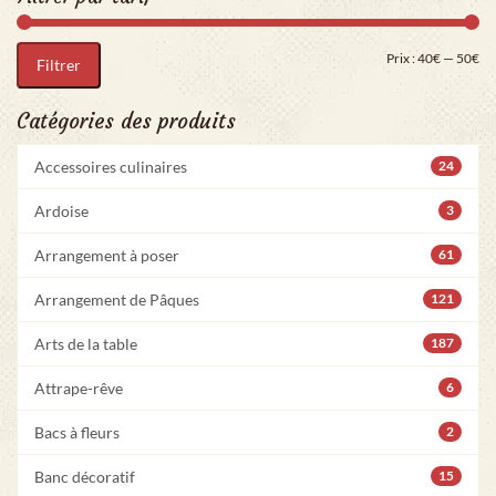
Pri
Pr
Prix :
40€
—
50€
Filtrer
Catégories des produits
Accessoires culinaires
24
Ardoise
3
Arrangement à poser
61
Arrangement de Pâques
121
Arts de la table
187
Attrape-rêve
6
Bacs à fleurs
2
Banc décoratif
15