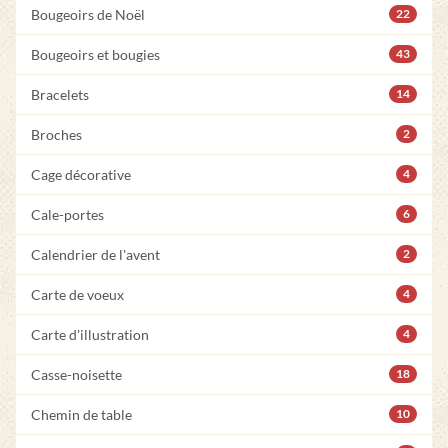
Bougeoirs de Noël
22
Bougeoirs et bougies
43
Bracelets
14
Broches
2
Cage décorative
4
Cale-portes
6
Calendrier de l'avent
2
Carte de voeux
4
Carte d'illustration
4
Casse-noisette
18
Chemin de table
10