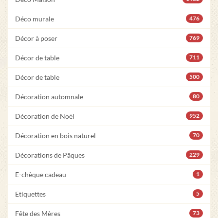
Déco murale
476
Décor à poser
769
Décor de table
711
Décor de table
500
Décoration automnale
80
Décoration de Noël
952
Décoration en bois naturel
70
Décorations de Pâques
229
E-chèque cadeau
1
Etiquettes
5
Fête des Mères
73