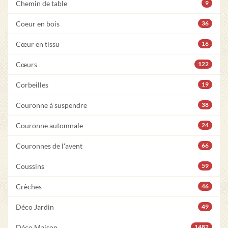
Chemin de table
9
Coeur en bois
36
Cœur en tissu
16
Cœurs
122
Corbeilles
19
Couronne à suspendre
38
Couronne automnale
24
Couronnes de l'avent
66
Coussins
59
Crèches
46
Déco Jardin
49
Déco Maison
1482