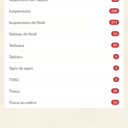
Suspensions
420
Suspensions de Noël
271
Tableau de Noël
12
Tableaux
45
Tabliers
4
Tapis de sapin
1
TISSU
5
Tissus
39
Tissus au mètre
12