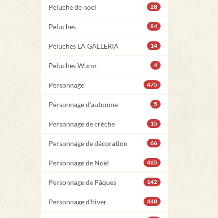
Peluche de noël
28
Peluches
84
Peluches LA GALLERIA
14
Peluches Wurm
4
Personnage
475
Personnage d'automne
5
Personnage de crèche
15
Personnage de décoration
66
Personnage de Noël
465
Personnage de Pâques
142
Personnage d'hiver
448