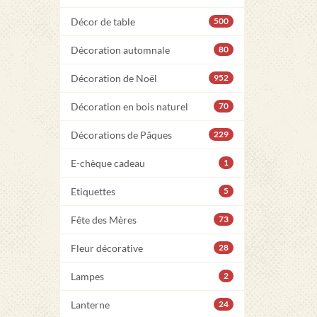
Décor de table
500
Décoration automnale
80
Décoration de Noël
952
Décoration en bois naturel
70
Décorations de Pâques
229
E-chèque cadeau
1
Etiquettes
5
Fête des Mères
73
Fleur décorative
28
Lampes
2
Lanterne
24