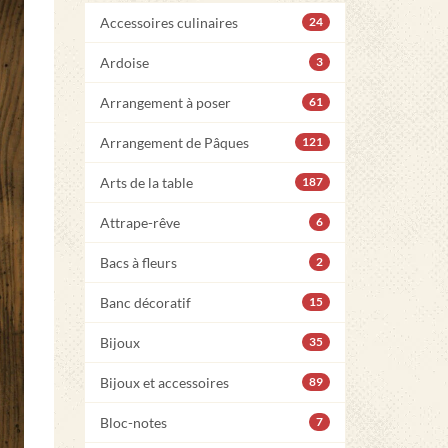
Accessoires culinaires
24
Ardoise
3
Arrangement à poser
61
Arrangement de Pâques
121
Arts de la table
187
Attrape-rêve
6
Bacs à fleurs
2
Banc décoratif
15
Bijoux
35
Bijoux et accessoires
89
Bloc-notes
7