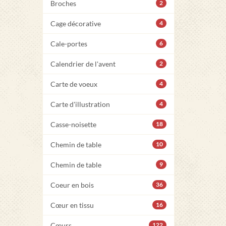
Broches
2
Cage décorative
4
Cale-portes
6
Calendrier de l'avent
2
Carte de voeux
4
Carte d'illustration
4
Casse-noisette
18
Chemin de table
10
Chemin de table
9
Coeur en bois
36
Cœur en tissu
16
Cœurs
122