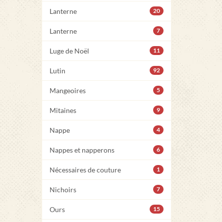
Lanterne
20
Lanterne
7
Luge de Noël
11
Lutin
92
Mangeoires
5
Mitaines
9
Nappe
4
Nappes et napperons
6
Nécessaires de couture
1
Nichoirs
7
Ours
15