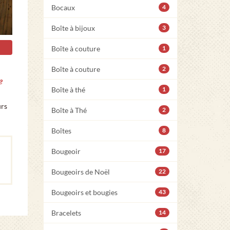
Bocaux
4
Boîte à bijoux
3
Boîte à couture
1
Boîte à couture
2
e
Boîte à thé
1
urs
Boîte à Thé
2
Boîtes
8
Bougeoir
17
Bougeoirs de Noël
22
Bougeoirs et bougies
43
Bracelets
14