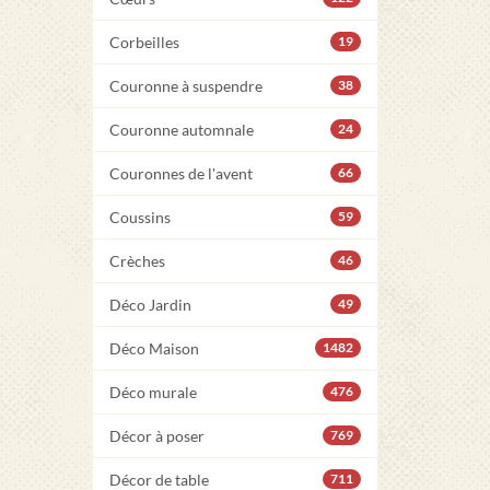
Corbeilles
19
Couronne à suspendre
38
Couronne automnale
24
Couronnes de l'avent
66
Coussins
59
Crèches
46
Déco Jardin
49
Déco Maison
1482
Déco murale
476
Décor à poser
769
Décor de table
711