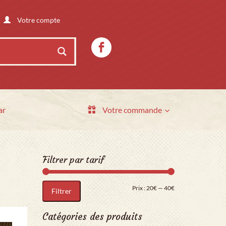
Votre compte
ar
Votre commande
Filtrer par tarif
Prix min
Prix max
Prix :
20€
—
40€
Filtrer
Catégories des produits