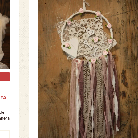
ieu
 de
onnera