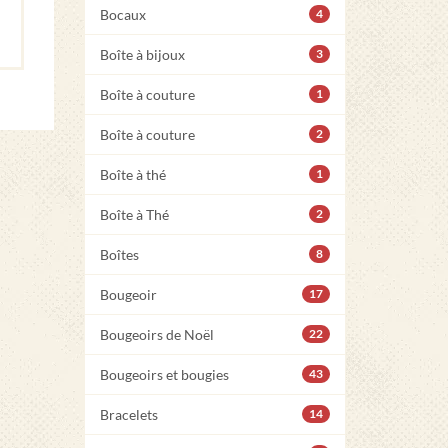
Bocaux
4
Boîte à bijoux
3
Boîte à couture
1
Boîte à couture
2
Boîte à thé
1
Boîte à Thé
2
Boîtes
8
Bougeoir
17
Bougeoirs de Noël
22
Bougeoirs et bougies
43
Bracelets
14