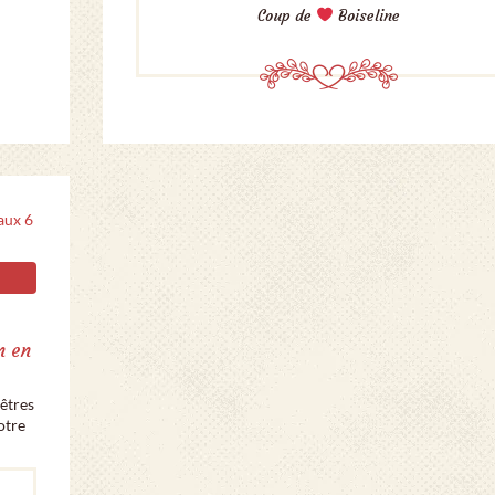
Coup de
Boiseline
n en
nêtres
otre