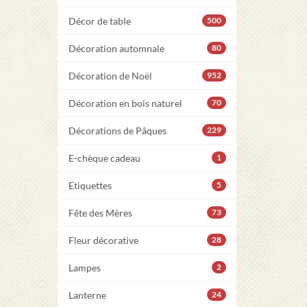
Décor de table
500
Décoration automnale
80
Décoration de Noël
952
Décoration en bois naturel
70
Décorations de Pâques
229
E-chèque cadeau
1
Etiquettes
5
Fête des Mères
73
Fleur décorative
28
Lampes
2
Lanterne
24