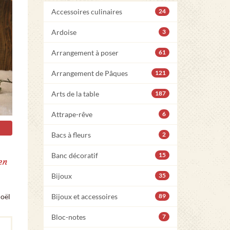
Accessoires culinaires
24
Ardoise
3
Arrangement à poser
61
Arrangement de Pâques
121
Arts de la table
187
Attrape-rêve
6
Bacs à fleurs
2
Banc décoratif
15
en
Bijoux
35
Noël
Bijoux et accessoires
89
Bloc-notes
7