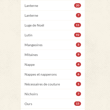
Lanterne
20
Lanterne
7
Luge de Noël
11
Lutin
92
Mangeoires
5
Mitaines
9
Nappe
4
Nappes et napperons
6
Nécessaires de couture
1
Nichoirs
7
Ours
15