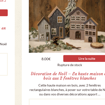
 en
 Noël
Lire la suite
8.00
€
Rupture de stock
Décoration de Noël – La haute maison 
bois aux 2 fenêtres blanches
Cette haute maison en bois, avec 2 fenêtres
rectangulaires blanches, à poser sur votre table de 
ou dans vos diverses décorations apport …