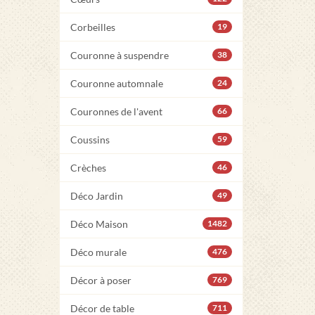
Corbeilles
19
Couronne à suspendre
38
Couronne automnale
24
Couronnes de l'avent
66
Coussins
59
Crèches
46
Déco Jardin
49
Déco Maison
1482
Déco murale
476
Décor à poser
769
Décor de table
711