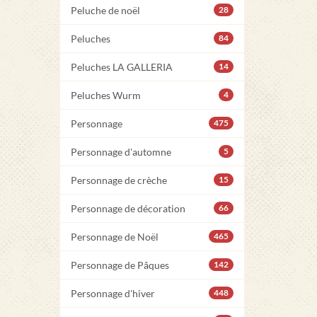
Peluche de noël
28
Peluches
84
Peluches LA GALLERIA
14
Peluches Wurm
4
Personnage
475
Personnage d'automne
5
Personnage de crèche
15
Personnage de décoration
66
Personnage de Noël
465
Personnage de Pâques
142
Personnage d'hiver
448