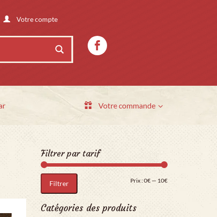
Votre compte
ar
Votre commande
Filtrer par tarif
Prix min
Prix max
Prix :
0€
—
10€
Filtrer
Catégories des produits