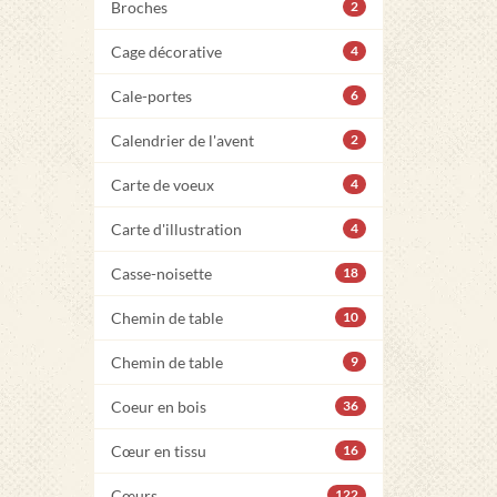
Broches
2
Cage décorative
4
Cale-portes
6
Calendrier de l'avent
2
Carte de voeux
4
Carte d'illustration
4
Casse-noisette
18
Chemin de table
10
Chemin de table
9
Coeur en bois
36
Cœur en tissu
16
Cœurs
122