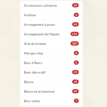
Accessoires culinaires
24
Ardoise
3
Arrangement à poser
61
Arrangement de Pâques
121
Arts de la table
187
Attrape-rêve
6
Bacs à fleurs
2
Banc décoratif
15
Bijoux
35
Bijoux et accessoires
89
Bloc-notes
7