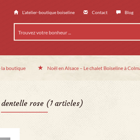
L’atelier-boutique boiseline
Contact
Blog
 la boutique
Noël en Alsace
– Le chalet
Boiseline à Colm
:
dentelle rose
(1 articles)