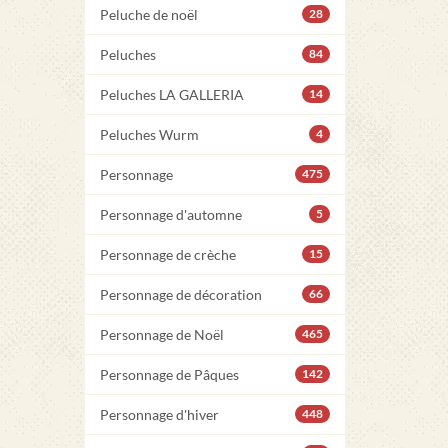
Peluche de noël
28
Peluches
84
Peluches LA GALLERIA
14
Peluches Wurm
4
Personnage
475
Personnage d'automne
5
Personnage de crèche
15
Personnage de décoration
66
Personnage de Noël
465
Personnage de Pâques
142
Personnage d'hiver
448