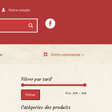
Votre compte
ar
Votre commande
Filtrer par tarif
Prix min
Prix max
Prix :
20€
—
30€
Filtrer
Catégories des produits