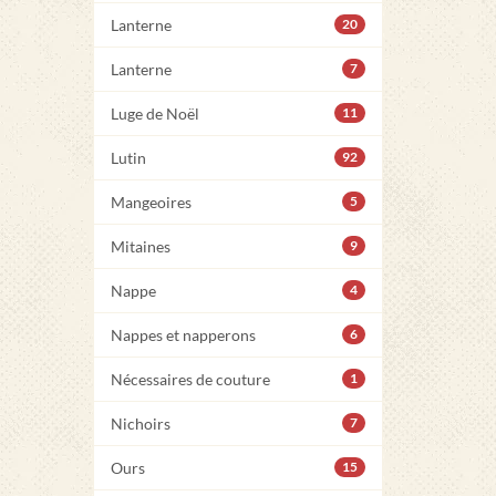
Lanterne
20
Lanterne
7
Luge de Noël
11
Lutin
92
Mangeoires
5
Mitaines
9
Nappe
4
Nappes et napperons
6
Nécessaires de couture
1
Nichoirs
7
Ours
15