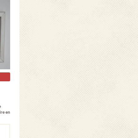
e
dre en