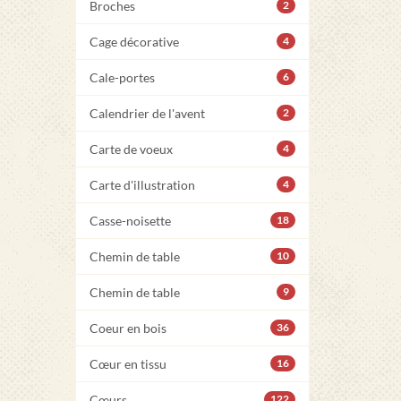
Broches
2
Cage décorative
4
Cale-portes
6
Calendrier de l'avent
2
Carte de voeux
4
Carte d'illustration
4
Casse-noisette
18
Chemin de table
10
Chemin de table
9
Coeur en bois
36
Cœur en tissu
16
Cœurs
122