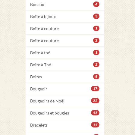
Bocaux
4
Boîte à bijoux
3
Boîte à couture
1
Boîte à couture
2
Boîte à thé
1
Boîte à Thé
2
Boîtes
8
Bougeoir
17
Bougeoirs de Noël
22
Bougeoirs et bougies
43
Bracelets
14