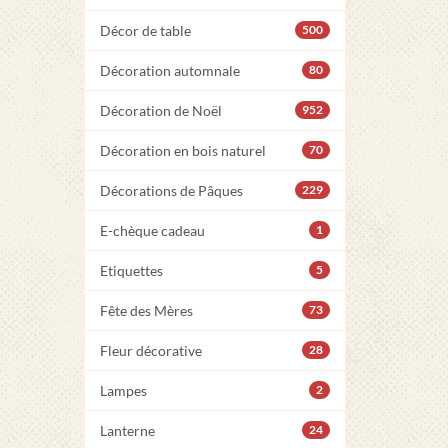
Décor de table
500
Décoration automnale
80
Décoration de Noël
952
Décoration en bois naturel
70
Décorations de Pâques
229
E-chèque cadeau
1
Etiquettes
5
Fête des Mères
73
Fleur décorative
28
Lampes
2
Lanterne
24