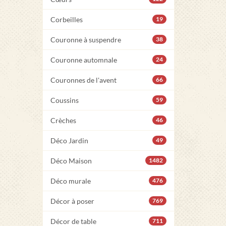
Corbeilles
19
Couronne à suspendre
38
Couronne automnale
24
Couronnes de l'avent
66
Coussins
59
Crèches
46
Déco Jardin
49
Déco Maison
1482
Déco murale
476
Décor à poser
769
Décor de table
711