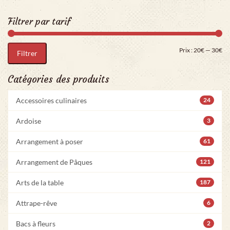
Filtrer par tarif
Pri
Pr
Prix :
20€
—
30€
Filtrer
Catégories des produits
Accessoires culinaires
24
Ardoise
3
Arrangement à poser
61
Arrangement de Pâques
121
Arts de la table
187
Attrape-rêve
6
Bacs à fleurs
2