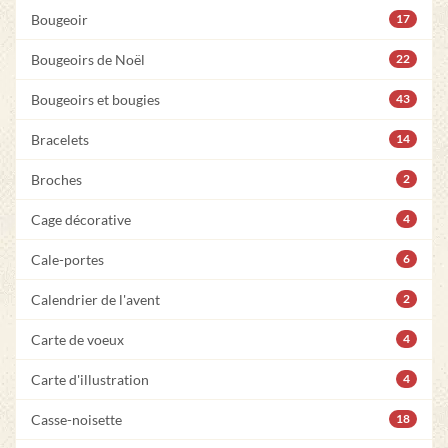
Bougeoir
17
Bougeoirs de Noël
22
Bougeoirs et bougies
43
Bracelets
14
Broches
2
Cage décorative
4
Cale-portes
6
Calendrier de l'avent
2
Carte de voeux
4
Carte d'illustration
4
Casse-noisette
18