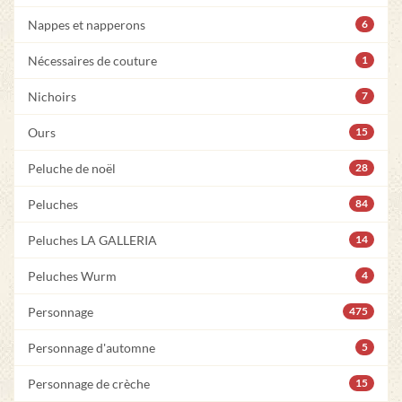
Nappes et napperons
6
Nécessaires de couture
1
Nichoirs
7
Ours
15
Peluche de noël
28
Peluches
84
Peluches LA GALLERIA
14
Peluches Wurm
4
Personnage
475
Personnage d'automne
5
Personnage de crèche
15