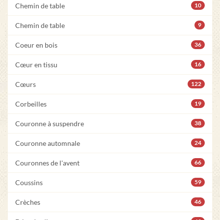
Chemin de table
10
Chemin de table
9
Coeur en bois
36
Cœur en tissu
16
Cœurs
122
Corbeilles
19
Couronne à suspendre
38
Couronne automnale
24
Couronnes de l'avent
66
Coussins
59
Crèches
46