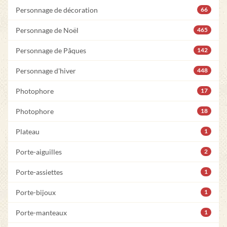
Personnage de décoration
66
Personnage de Noël
465
Personnage de Pâques
142
Personnage d'hiver
448
Photophore
17
Photophore
18
Plateau
1
Porte-aiguilles
2
Porte-assiettes
1
Porte-bijoux
1
Porte-manteaux
1