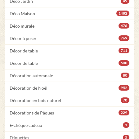
Déco Jardin
49
Déco Maison
1482
Déco murale
476
Décor à poser
769
Décor de table
711
Décor de table
500
Décoration automnale
80
Décoration de Noël
952
Décoration en bois naturel
70
Décorations de Pâques
229
E-chèque cadeau
1
Etiquettes
5