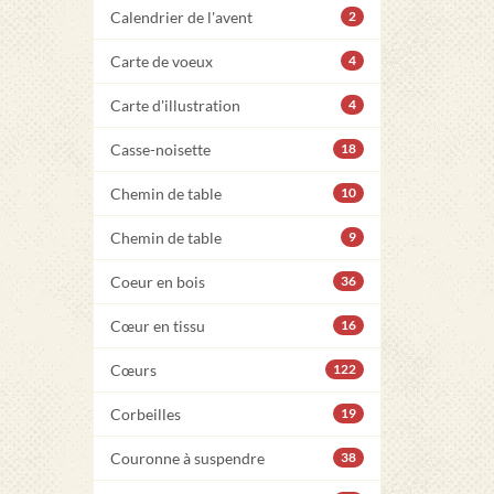
Calendrier de l'avent
2
Carte de voeux
4
Carte d'illustration
4
Casse-noisette
18
Chemin de table
10
Chemin de table
9
Coeur en bois
36
Cœur en tissu
16
Cœurs
122
Corbeilles
19
Couronne à suspendre
38