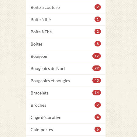
Boîte à couture
2
Boîte à thé
1
Boîte à Thé
2
Boîtes
8
Bougeoir
17
Bougeoirs de Noël
22
Bougeoirs et bougies
43
Bracelets
14
Broches
2
Cage décorative
4
Cale-portes
6