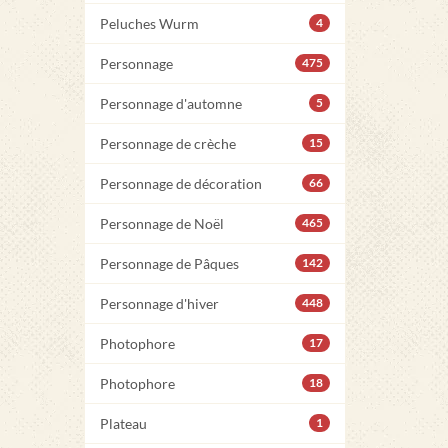
Peluches Wurm
4
Personnage
475
Personnage d'automne
5
Personnage de crèche
15
Personnage de décoration
66
Personnage de Noël
465
Personnage de Pâques
142
Personnage d'hiver
448
Photophore
17
Photophore
18
Plateau
1