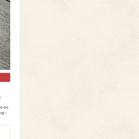
s
es ou
nd :