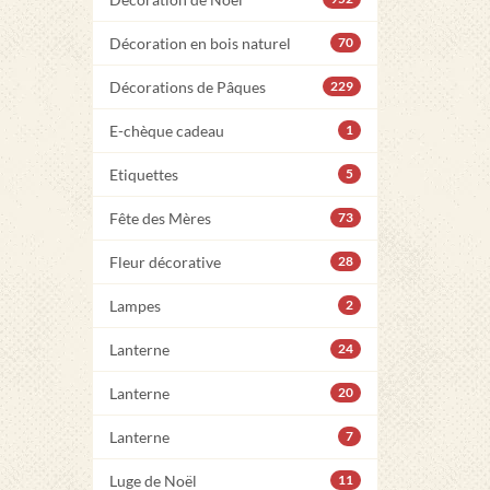
Décoration en bois naturel
70
Décorations de Pâques
229
E-chèque cadeau
1
Etiquettes
5
Fête des Mères
73
Fleur décorative
28
Lampes
2
Lanterne
24
Lanterne
20
Lanterne
7
Luge de Noël
11