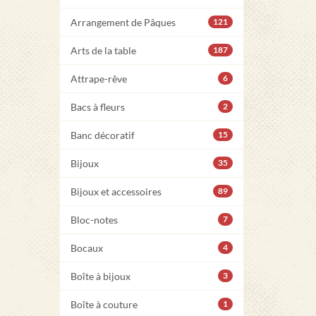
Arrangement de Pâques
121
Arts de la table
187
Attrape-rêve
6
Bacs à fleurs
2
Banc décoratif
15
Bijoux
35
Bijoux et accessoires
89
Bloc-notes
7
Bocaux
4
Boîte à bijoux
3
Boîte à couture
1