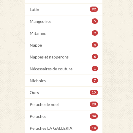
Lutin
92
Mangeoires
5
Mitaines
9
Nappe
4
Nappes et napperons
6
Nécessaires de couture
1
Nichoirs
7
Ours
15
Peluche de noël
28
Peluches
84
Peluches LA GALLERIA
14