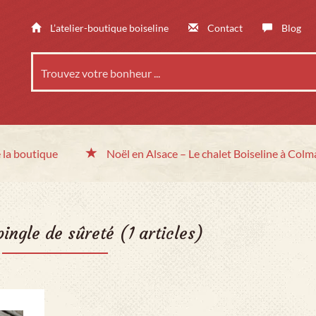
L’atelier-boutique boiseline
Contact
Blog
 la boutique
Noël en Alsace
– Le chalet
Boiseline à Colm
pingle de sûreté
(1 articles)