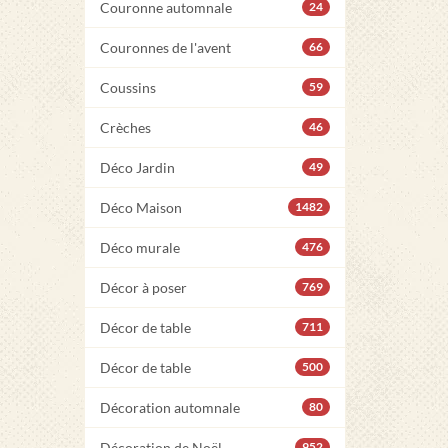
Couronne automnale
24
Couronnes de l'avent
66
Coussins
59
Crèches
46
Déco Jardin
49
Déco Maison
1482
Déco murale
476
Décor à poser
769
Décor de table
711
Décor de table
500
Décoration automnale
80
Décoration de Noël
952