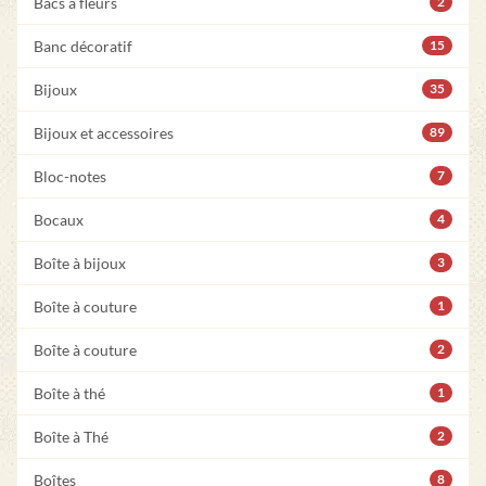
Bacs à fleurs
2
Banc décoratif
15
Bijoux
35
Bijoux et accessoires
89
Bloc-notes
7
Bocaux
4
Boîte à bijoux
3
Boîte à couture
1
Boîte à couture
2
Boîte à thé
1
Boîte à Thé
2
Boîtes
8