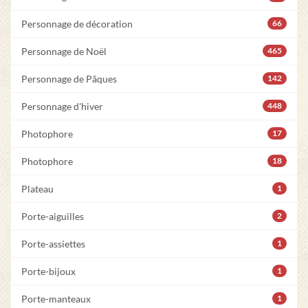
Personnage de décoration
66
Personnage de Noël
465
Personnage de Pâques
142
Personnage d'hiver
448
Photophore
17
Photophore
18
Plateau
1
Porte-aiguilles
2
Porte-assiettes
1
Porte-bijoux
1
Porte-manteaux
1