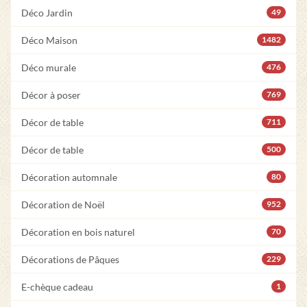
Déco Jardin
49
Déco Maison
1482
Déco murale
476
Décor à poser
769
Décor de table
711
Décor de table
500
Décoration automnale
80
Décoration de Noël
952
Décoration en bois naturel
70
Décorations de Pâques
229
E-chèque cadeau
1