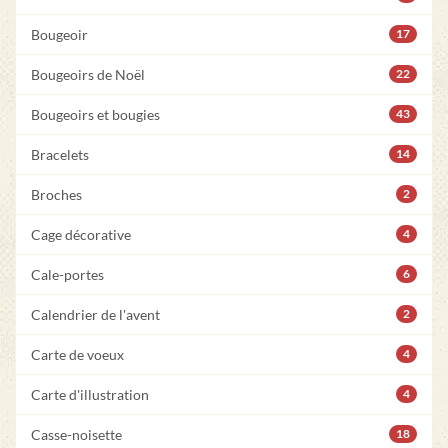
Bougeoir
17
Bougeoirs de Noël
22
Bougeoirs et bougies
43
Bracelets
14
Broches
2
Cage décorative
4
Cale-portes
6
Calendrier de l'avent
2
Carte de voeux
4
Carte d'illustration
4
Casse-noisette
18