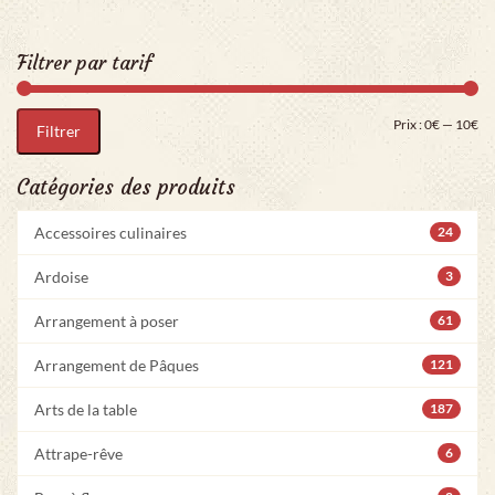
Filtrer par tarif
Pri
Pr
Prix :
0€
—
10€
Filtrer
Catégories des produits
Accessoires culinaires
24
Ardoise
3
Arrangement à poser
61
Arrangement de Pâques
121
Arts de la table
187
Attrape-rêve
6