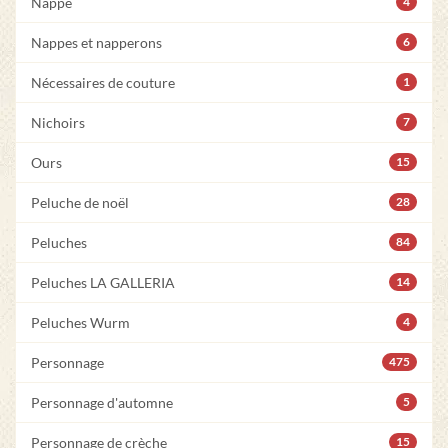
Nappe
4
Nappes et napperons
6
Nécessaires de couture
1
Nichoirs
7
Ours
15
Peluche de noël
28
Peluches
84
Peluches LA GALLERIA
14
Peluches Wurm
4
Personnage
475
Personnage d'automne
5
Personnage de crèche
15