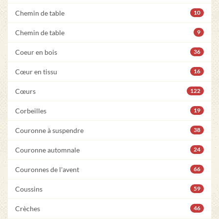
Chemin de table
10
Chemin de table
9
Coeur en bois
36
Cœur en tissu
16
Cœurs
122
Corbeilles
19
Couronne à suspendre
38
Couronne automnale
24
Couronnes de l'avent
66
Coussins
59
Crèches
46