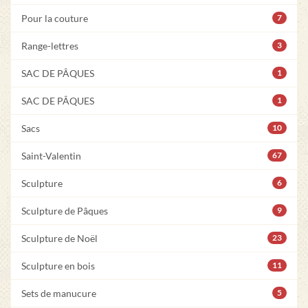
Pour la couture
7
Range-lettres
3
SAC DE PÂQUES
1
SAC DE PÂQUES
1
Sacs
10
Saint-Valentin
67
Sculpture
6
Sculpture de Pâques
9
Sculpture de Noël
23
Sculpture en bois
11
Sets de manucure
5