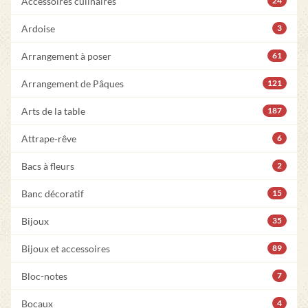
Accessoires culinaires
24
Ardoise
3
Arrangement à poser
61
Arrangement de Pâques
121
Arts de la table
187
Attrape-rêve
6
Bacs à fleurs
2
Banc décoratif
15
Bijoux
35
Bijoux et accessoires
89
Bloc-notes
7
Bocaux
4