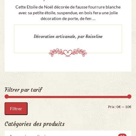
Cette Etoile de Noël décorée de fausse fourrure blanche
avec sa petite étoile, suspendue, en bois fera une jolie
décoration de porte, de fen …
Décoration artisanale, par Boiseline
Filtrer par tarif
Pri
Pr
Prix :
0€
—
10€
Filtrer
Catégories des produits