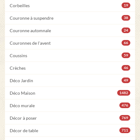
Corbeilles
19
Couronne à suspendre
38
Couronne automnale
24
Couronnes de l'avent
66
Coussins
59
Crèches
46
Déco Jardin
49
Déco Maison
1482
Déco murale
476
Décor à poser
769
Décor de table
711