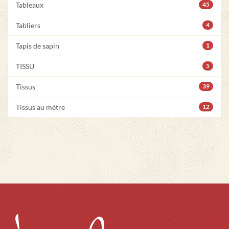
Tableaux
45
Tabliers
4
Tapis de sapin
1
TISSU
5
Tissus
39
Tissus au mètre
12