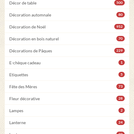
Décor de table
500
Décoration automnale
80
Décoration de Noël
952
Décoration en bois naturel
70
Décorations de Pâques
229
E-chèque cadeau
1
Etiquettes
5
Fête des Mères
73
Fleur décorative
28
Lampes
2
Lanterne
24