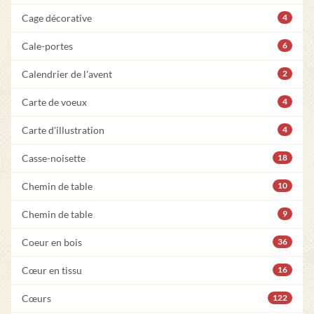
Cage décorative
4
Cale-portes
6
Calendrier de l'avent
2
Carte de voeux
4
Carte d'illustration
4
Casse-noisette
18
Chemin de table
10
Chemin de table
9
Coeur en bois
36
Cœur en tissu
16
Cœurs
122