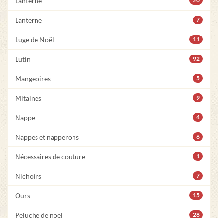
Lanterne
20
Lanterne
7
Luge de Noël
11
Lutin
92
Mangeoires
5
Mitaines
9
Nappe
4
Nappes et napperons
6
Nécessaires de couture
1
Nichoirs
7
Ours
15
Peluche de noël
28