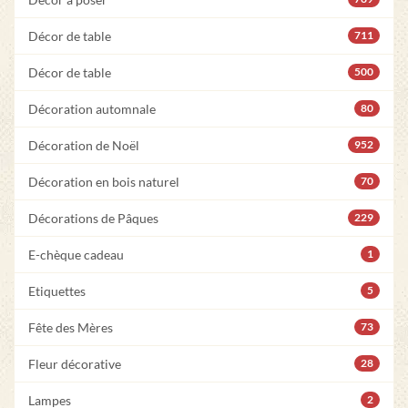
Décor de table
711
Décor de table
500
Décoration automnale
80
Décoration de Noël
952
Décoration en bois naturel
70
Décorations de Pâques
229
E-chèque cadeau
1
Etiquettes
5
Fête des Mères
73
Fleur décorative
28
Lampes
2