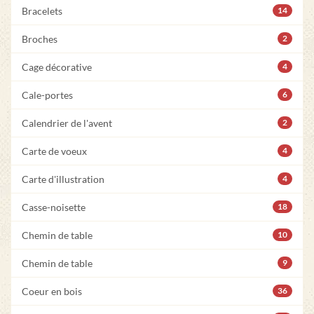
Bracelets
14
Broches
2
Cage décorative
4
Cale-portes
6
Calendrier de l'avent
2
Carte de voeux
4
Carte d'illustration
4
Casse-noisette
18
Chemin de table
10
Chemin de table
9
Coeur en bois
36