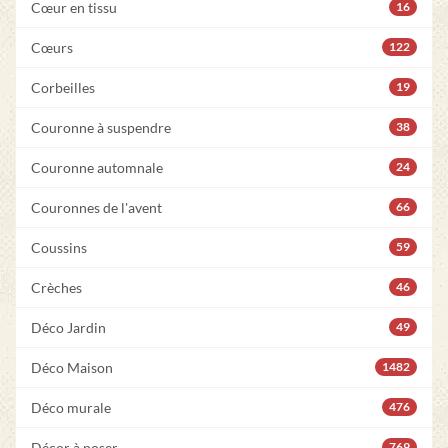
Cœur en tissu
16
Cœurs
122
Corbeilles
19
Couronne à suspendre
38
Couronne automnale
24
Couronnes de l'avent
66
Coussins
59
Crèches
46
Déco Jardin
49
Déco Maison
1482
Déco murale
476
Décor à poser
769