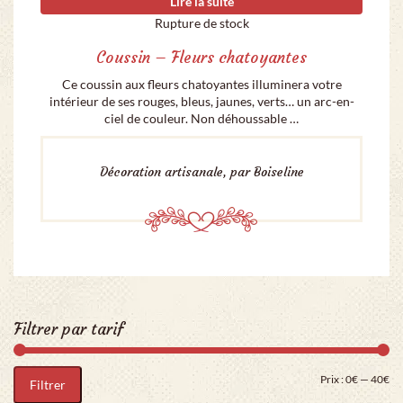
Lire la suite
Rupture de stock
Coussin – Fleurs chatoyantes
Ce coussin aux fleurs chatoyantes illuminera votre
intérieur de ses rouges, bleus, jaunes, verts… un arc-en-
ciel de couleur. Non déhoussable …
Décoration artisanale, par Boiseline
Filtrer par tarif
Pri
Pr
Prix :
0€
—
40€
Filtrer