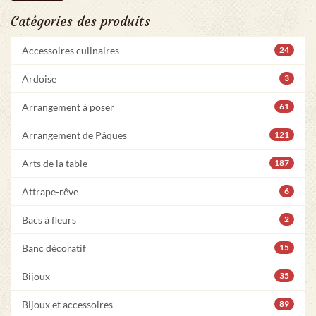
Catégories des produits
Accessoires culinaires
24
Ardoise
3
Arrangement à poser
61
Arrangement de Pâques
121
Arts de la table
187
Attrape-rêve
6
Bacs à fleurs
2
Banc décoratif
15
Bijoux
35
Bijoux et accessoires
89