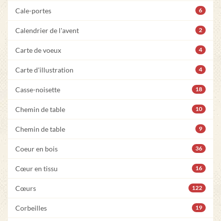
Cale-portes
6
Calendrier de l'avent
2
Carte de voeux
4
Carte d'illustration
4
Casse-noisette
18
Chemin de table
10
Chemin de table
9
Coeur en bois
36
Cœur en tissu
16
Cœurs
122
Corbeilles
19