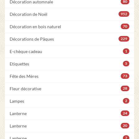
Décoration automnale
80
Décoration de Noël
952
Décoration en bois naturel
70
Décorations de Pâques
229
E-chèque cadeau
1
Etiquettes
5
Fête des Mères
73
Fleur décorative
28
Lampes
2
Lanterne
24
Lanterne
20
Lanterne
7