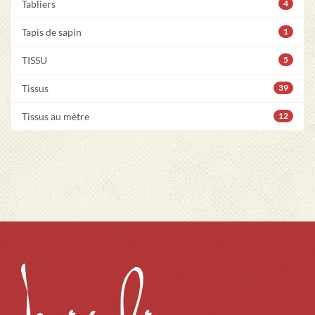
Tabliers
4
Tapis de sapin
1
TISSU
5
Tissus
39
Tissus au mètre
12