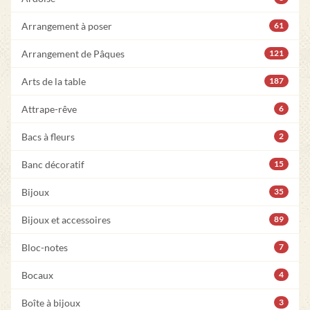
Arrangement à poser
61
Arrangement de Pâques
121
Arts de la table
187
Attrape-rêve
6
Bacs à fleurs
2
Banc décoratif
15
Bijoux
35
Bijoux et accessoires
89
Bloc-notes
7
Bocaux
4
Boîte à bijoux
3