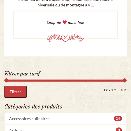
hivernale ou de montagne à v …
Coup de
Boiseline
Filtrer par tarif
Pri
Pr
Prix :
0€
—
10€
Filtrer
Catégories des produits
Accessoires culinaires
24
Ardoise
3