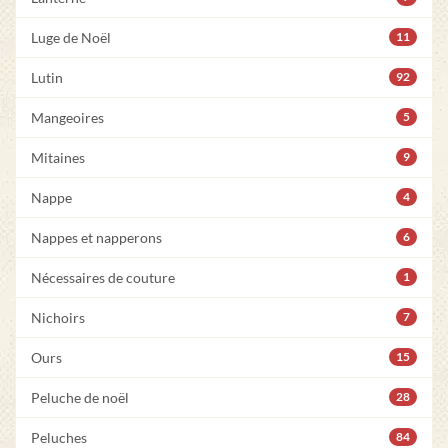
Luge de Noël
11
Lutin
92
Mangeoires
5
Mitaines
9
Nappe
4
Nappes et napperons
6
Nécessaires de couture
1
Nichoirs
7
Ours
15
Peluche de noël
28
Peluches
84