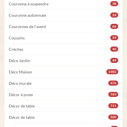
Couronne à suspendre
38
Couronne automnale
24
Couronnes de l'avent
66
Coussins
59
Crèches
46
Déco Jardin
49
Déco Maison
1482
Déco murale
476
Décor à poser
769
Décor de table
711
Décor de table
500