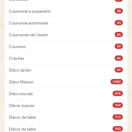
Couronne à suspendre
38
Couronne automnale
24
Couronnes de l'avent
66
Coussins
59
Crèches
46
Déco Jardin
49
Déco Maison
1482
Déco murale
476
Décor à poser
769
Décor de table
711
Décor de table
500