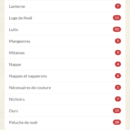
Lanterne
7
Luge de Noël
11
Lutin
92
Mangeoires
5
Mitaines
9
Nappe
4
Nappes et napperons
6
Nécessaires de couture
1
Nichoirs
7
Ours
15
Peluche de noël
28