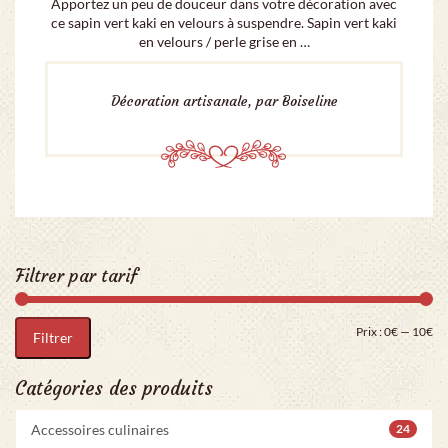
Apportez un peu de douceur dans votre décoration avec
ce sapin vert kaki en velours à suspendre. Sapin vert kaki
en velours / perle grise en …
Décoration artisanale, par Boiseline
Filtrer par tarif
Pri
Pr
Prix :
0€
—
10€
Filtrer
Catégories des produits
Accessoires culinaires
24