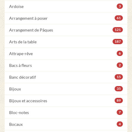
Ardoise
3
Arrangement à poser
61
Arrangement de Pâques
121
Arts de la table
187
Attrape-rêve
6
Bacs à fleurs
2
Banc décoratif
15
Bijoux
35
Bijoux et accessoires
89
Bloc-notes
7
Bocaux
4