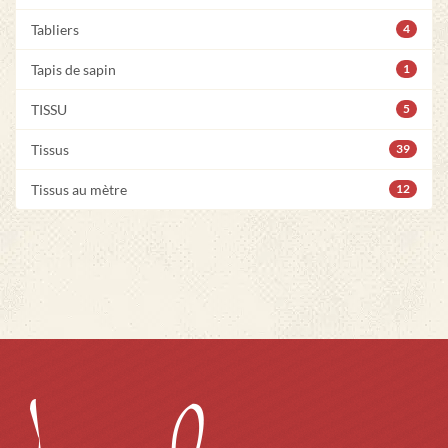
Tabliers
4
Tapis de sapin
1
TISSU
5
Tissus
39
Tissus au mètre
12