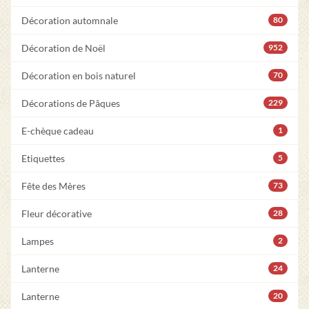
Décoration automnale
80
Décoration de Noël
952
Décoration en bois naturel
70
Décorations de Pâques
229
E-chèque cadeau
1
Etiquettes
5
Fête des Mères
73
Fleur décorative
28
Lampes
2
Lanterne
24
Lanterne
20