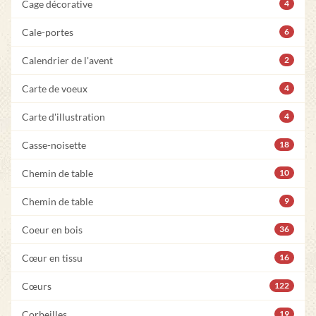
Cage décorative
4
Cale-portes
6
Calendrier de l'avent
2
Carte de voeux
4
Carte d'illustration
4
Casse-noisette
18
Chemin de table
10
Chemin de table
9
Coeur en bois
36
Cœur en tissu
16
Cœurs
122
Corbeilles
19