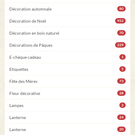
Décoration automnale
80
Décoration de Noël
952
Décoration en bois naturel
70
Décorations de Pâques
229
E-chèque cadeau
1
Etiquettes
5
Fête des Mères
73
Fleur décorative
28
Lampes
2
Lanterne
24
Lanterne
20