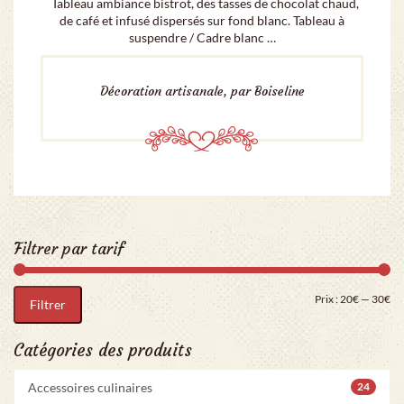
Tableau ambiance bistrot, des tasses de chocolat chaud,
de café et infusé dispersés sur fond blanc. Tableau à
suspendre / Cadre blanc …
Décoration artisanale, par Boiseline
Filtrer par tarif
Pri
Pr
Prix :
20€
—
30€
Filtrer
Catégories des produits
Accessoires culinaires
24