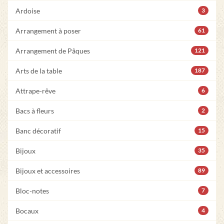
Ardoise
3
Arrangement à poser
61
Arrangement de Pâques
121
Arts de la table
187
Attrape-rêve
6
Bacs à fleurs
2
Banc décoratif
15
Bijoux
35
Bijoux et accessoires
89
Bloc-notes
7
Bocaux
4