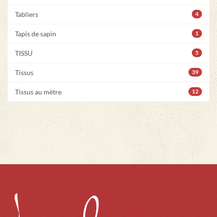
Tabliers
4
Tapis de sapin
1
TISSU
5
Tissus
39
Tissus au mètre
12