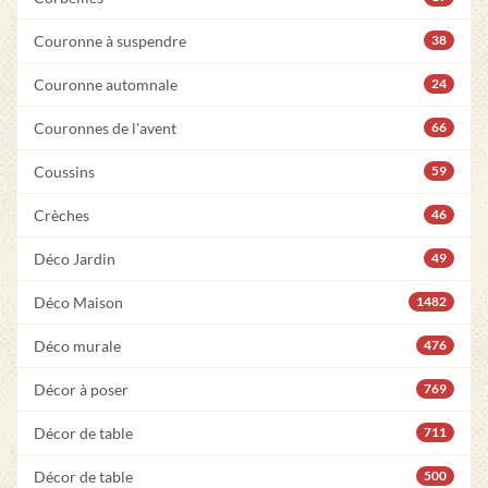
Couronne à suspendre
38
Couronne automnale
24
Couronnes de l'avent
66
Coussins
59
Crèches
46
Déco Jardin
49
Déco Maison
1482
Déco murale
476
Décor à poser
769
Décor de table
711
Décor de table
500