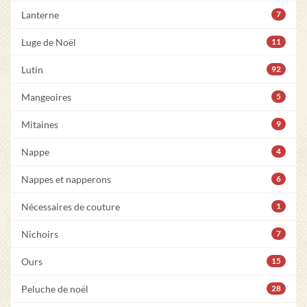
Lanterne
7
Luge de Noël
11
Lutin
92
Mangeoires
5
Mitaines
9
Nappe
4
Nappes et napperons
6
Nécessaires de couture
1
Nichoirs
7
Ours
15
Peluche de noël
28