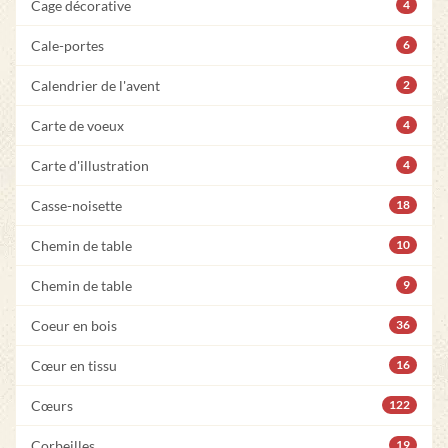
Cage décorative
4
Cale-portes
6
Calendrier de l'avent
2
Carte de voeux
4
Carte d'illustration
4
Casse-noisette
18
Chemin de table
10
Chemin de table
9
Coeur en bois
36
Cœur en tissu
16
Cœurs
122
Corbeilles
19