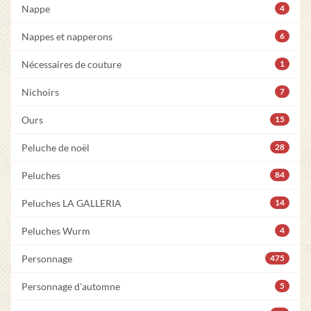
Nappe
4
Nappes et napperons
6
Nécessaires de couture
1
Nichoirs
7
Ours
15
Peluche de noël
28
Peluches
84
Peluches LA GALLERIA
14
Peluches Wurm
4
Personnage
475
Personnage d'automne
5