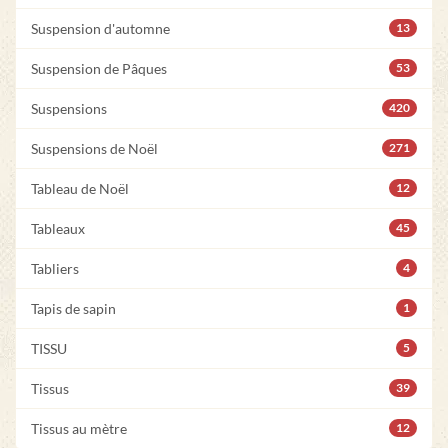
Suspension d'automne
13
Suspension de Pâques
53
Suspensions
420
Suspensions de Noël
271
Tableau de Noël
12
Tableaux
45
Tabliers
4
Tapis de sapin
1
TISSU
5
Tissus
39
Tissus au mètre
12