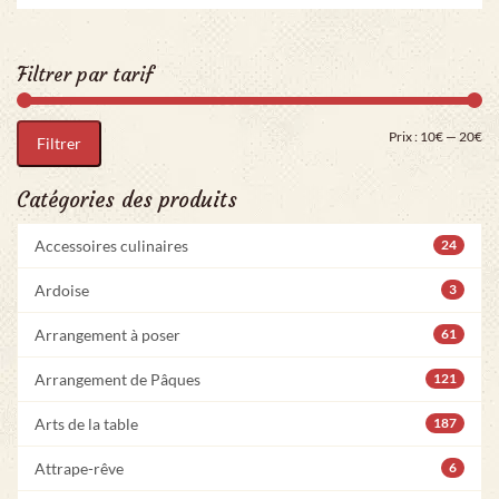
Filtrer par tarif
Pri
Pr
Prix :
10€
—
20€
Filtrer
Catégories des produits
Accessoires culinaires
24
Ardoise
3
Arrangement à poser
61
Arrangement de Pâques
121
Arts de la table
187
Attrape-rêve
6