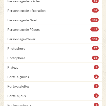
Personnage de crèche
15
Personnage de décoration
66
Personnage de Noël
465
Personnage de Pâques
142
Personnage d'hiver
448
Photophore
17
Photophore
18
Plateau
1
Porte-aiguilles
2
Porte-assiettes
1
Porte-bijoux
1
Porte-manteaux
1