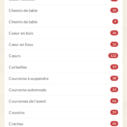
Chemin de table
10
Chemin de table
9
Coeur en bois
36
Cœur en tissu
16
Cœurs
122
Corbeilles
19
Couronne à suspendre
38
Couronne automnale
24
Couronnes de l'avent
66
Coussins
59
Crèches
46