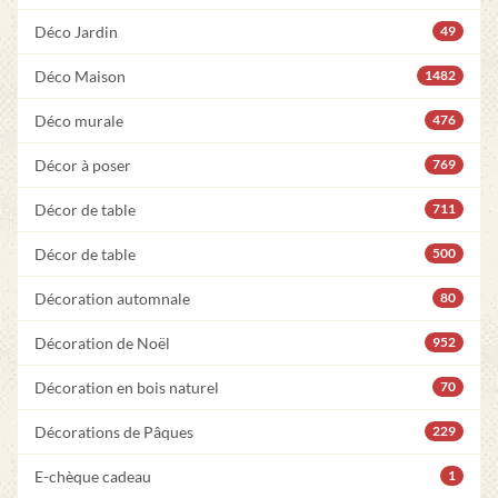
Déco Jardin
49
Déco Maison
1482
Déco murale
476
Décor à poser
769
Décor de table
711
Décor de table
500
Décoration automnale
80
Décoration de Noël
952
Décoration en bois naturel
70
Décorations de Pâques
229
E-chèque cadeau
1