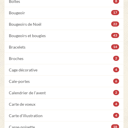
Boîtes
8
Bougeoir
17
Bougeoirs de Noël
22
Bougeoirs et bougies
43
Bracelets
14
Broches
2
Cage décorative
4
Cale-portes
6
Calendrier de l'avent
2
Carte de voeux
4
Carte d'illustration
4
Casse-noisette
18