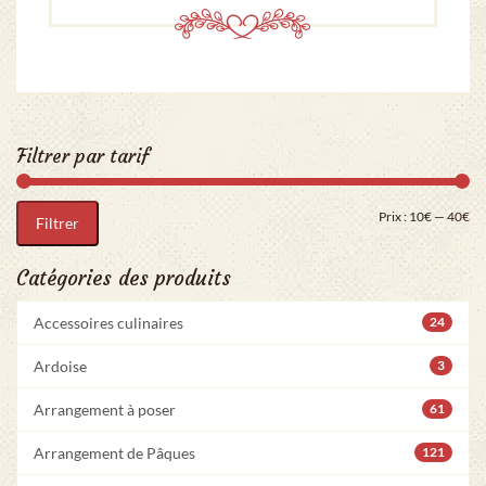
Filtrer par tarif
Pri
Pr
Prix :
10€
—
40€
Filtrer
Catégories des produits
Accessoires culinaires
24
Ardoise
3
Arrangement à poser
61
Arrangement de Pâques
121