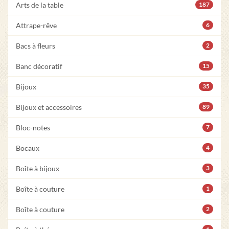
Arts de la table
187
Attrape-rêve
6
Bacs à fleurs
2
Banc décoratif
15
Bijoux
35
Bijoux et accessoires
89
Bloc-notes
7
Bocaux
4
Boîte à bijoux
3
Boîte à couture
1
Boîte à couture
2