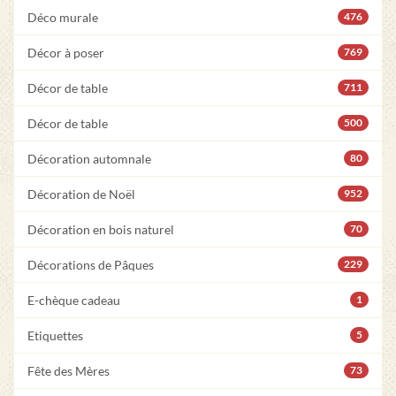
Déco murale
476
Décor à poser
769
Décor de table
711
Décor de table
500
Décoration automnale
80
Décoration de Noël
952
Décoration en bois naturel
70
Décorations de Pâques
229
E-chèque cadeau
1
Etiquettes
5
Fête des Mères
73