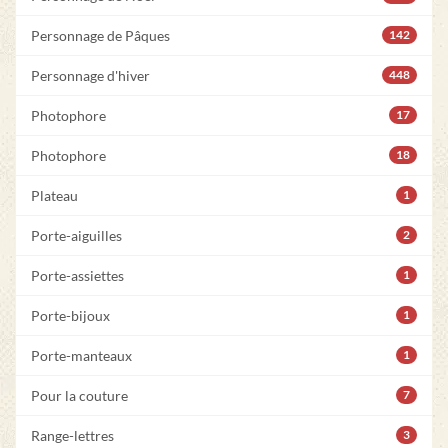
Personnage de Pâques
142
Personnage d'hiver
448
Photophore
17
Photophore
18
Plateau
1
Porte-aiguilles
2
Porte-assiettes
1
Porte-bijoux
1
Porte-manteaux
1
Pour la couture
7
Range-lettres
3