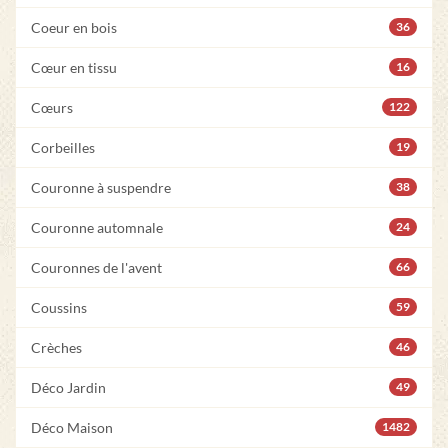
Coeur en bois
36
Cœur en tissu
16
Cœurs
122
Corbeilles
19
Couronne à suspendre
38
Couronne automnale
24
Couronnes de l'avent
66
Coussins
59
Crèches
46
Déco Jardin
49
Déco Maison
1482