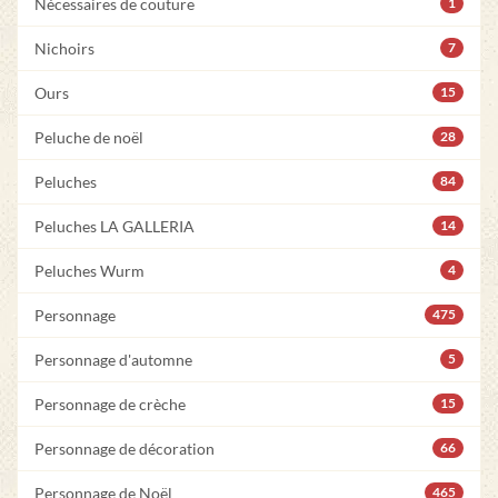
Nécessaires de couture
1
Nichoirs
7
Ours
15
Peluche de noël
28
Peluches
84
Peluches LA GALLERIA
14
Peluches Wurm
4
Personnage
475
Personnage d'automne
5
Personnage de crèche
15
Personnage de décoration
66
Personnage de Noël
465