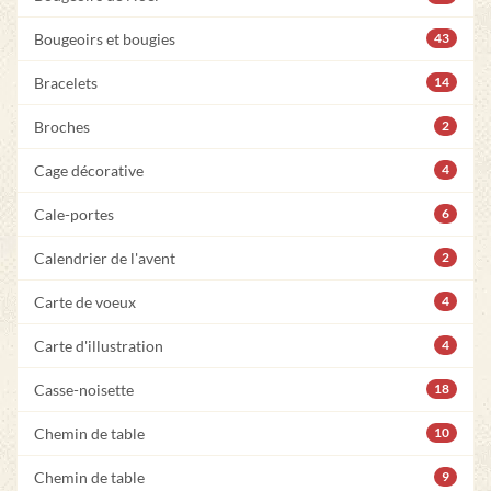
Bougeoirs et bougies
43
Bracelets
14
Broches
2
Cage décorative
4
Cale-portes
6
Calendrier de l'avent
2
Carte de voeux
4
Carte d'illustration
4
Casse-noisette
18
Chemin de table
10
Chemin de table
9