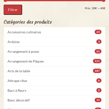
Pri
Pr
Prix :
30€
—
40€
Filtrer
Catégories des produits
Accessoires culinaires
24
Ardoise
3
Arrangement à poser
61
Arrangement de Pâques
121
Arts de la table
187
Attrape-rêve
6
Bacs à fleurs
2
Banc décoratif
15