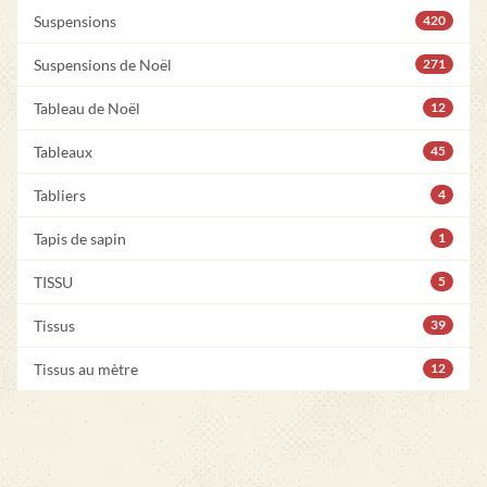
Suspensions
420
Suspensions de Noël
271
Tableau de Noël
12
Tableaux
45
Tabliers
4
Tapis de sapin
1
TISSU
5
Tissus
39
Tissus au mètre
12