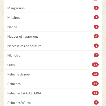
Mangeoires
5
Mitaines
9
Nappe
4
Nappes et napperons
6
Nécessaires de couture
1
Nichoirs
7
Ours
15
Peluche de noël
28
Peluches
84
Peluches LA GALLERIA
14
Peluches Wurm
4