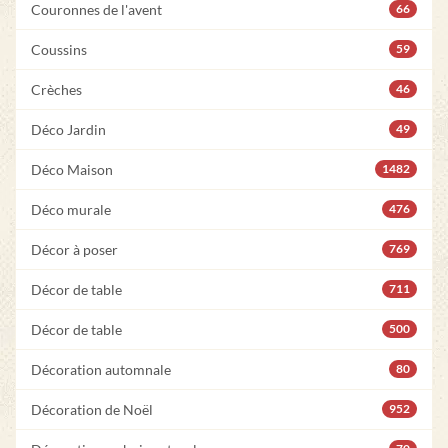
Couronnes de l'avent
66
Coussins
59
Crèches
46
Déco Jardin
49
Déco Maison
1482
Déco murale
476
Décor à poser
769
Décor de table
711
Décor de table
500
Décoration automnale
80
Décoration de Noël
952