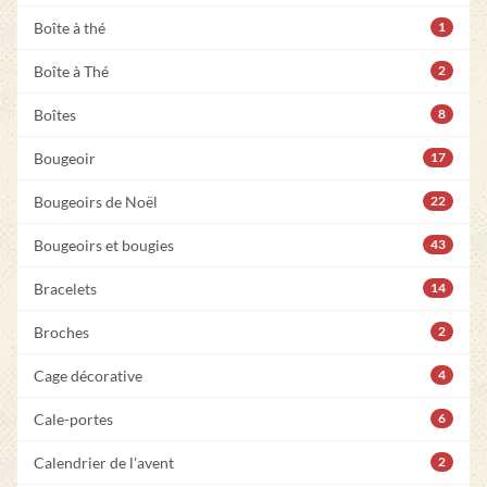
Boîte à thé
1
Boîte à Thé
2
Boîtes
8
Bougeoir
17
Bougeoirs de Noël
22
Bougeoirs et bougies
43
Bracelets
14
Broches
2
Cage décorative
4
Cale-portes
6
Calendrier de l'avent
2