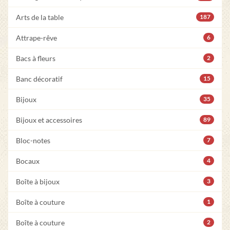
Arts de la table
187
Attrape-rêve
6
Bacs à fleurs
2
Banc décoratif
15
Bijoux
35
Bijoux et accessoires
89
Bloc-notes
7
Bocaux
4
Boîte à bijoux
3
Boîte à couture
1
Boîte à couture
2