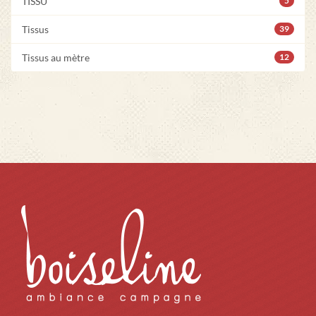
TISSU
5
Tissus
39
Tissus au mètre
12