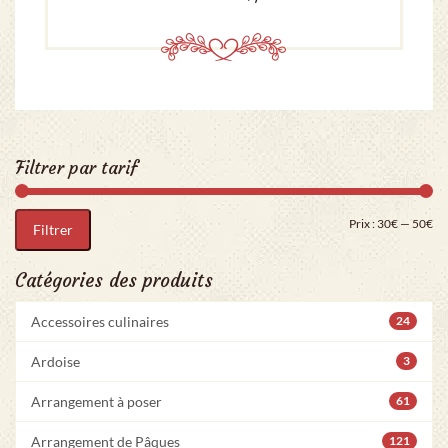
Filtrer par tarif
Pri
Pr
Prix :
30€
—
50€
Filtrer
Catégories des produits
Accessoires culinaires
24
Ardoise
3
Arrangement à poser
61
Arrangement de Pâques
121