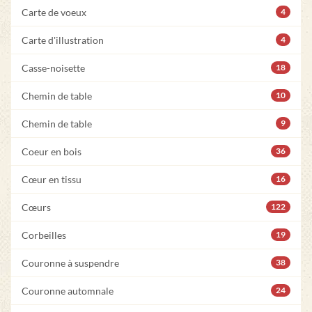
Carte de voeux
4
Carte d'illustration
4
Casse-noisette
18
Chemin de table
10
Chemin de table
9
Coeur en bois
36
Cœur en tissu
16
Cœurs
122
Corbeilles
19
Couronne à suspendre
38
Couronne automnale
24